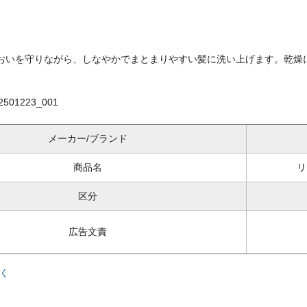
おいを守りながら、しなやかでまとまりやすい髪に洗い上げます。乾燥
501223_001
メーカー/ブランド
商品名
リ
区分
広告文責
く