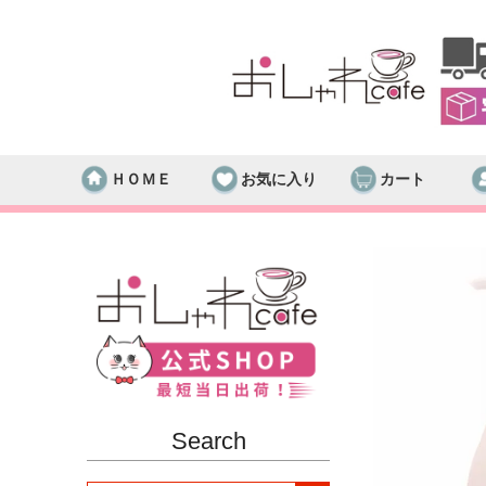
ＨＯＭＥ
お気に入り
カート
Search