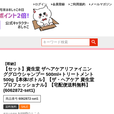
ログイン
会員登録
ご利用規約
メールマガジン
【即納】
【セット】資生堂 ザヘアケアリファイニン
ググロウシャンプー 500ml+トリートメント
500g【本体/ボトル】【ザ・ヘアケア 資生堂
プロフェッショナル】【宅配便送料無料】
(6062872-set1)
商品番号
6062872-set1
送料無料
SALE
のところ
9,020
希望小売価格