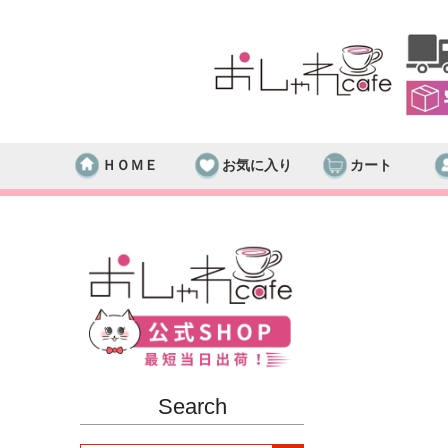
ＨＯＭＥ
お気に入り
カート
Search