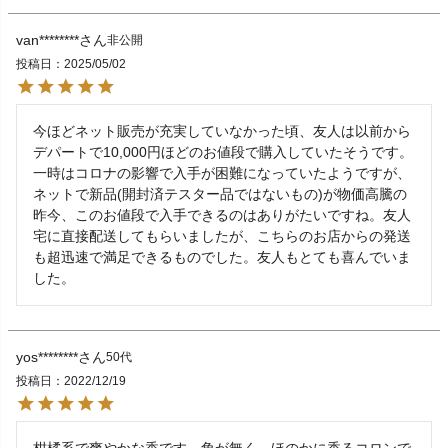
van********
非公開
投稿日
2025/05/02
今ほどネット販売が充実していなかった頃、友人は以前から
デパートで10,000円ほどのお値段で購入していたそうです。
一時はコロナの影響で入手が困難になっていたようですが、
ネットで新品(開封済テスター品ではないもの)が物価高騰の
昨今、このお値段で入手できるのはありがたいですね。友人
宅に直接配送してもらいましたが、こちらのお店からの発送
も超迅速で満足できるものでした。友人もとても喜んでいま
した。
yos********
50代
投稿日
2022/12/19
柑橘系で爽やかな香です。角が無く、ほのかに香るコロンで