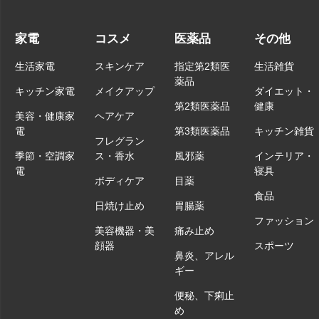
家電
コスメ
医薬品
その他
生活家電
スキンケア
指定第2類医
生活雑貨
薬品
キッチン家電
メイクアップ
ダイエット・
第2類医薬品
健康
美容・健康家
ヘアケア
電
第3類医薬品
キッチン雑貨
フレグラン
季節・空調家
ス・香水
風邪薬
インテリア・
電
寝具
ボディケア
目薬
食品
日焼け止め
胃腸薬
ファッション
美容機器・美
痛み止め
顔器
スポーツ
鼻炎、アレル
ギー
便秘、下痢止
め