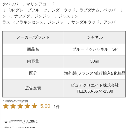
クペッパー、マリンアコード
ミドル:グレープフルーツ、シダーウッド、ラブダナム、ペッパーミ
ント、ナツメグ、ジンジャー、ジャスミン
ラスト:フラキンセンス、ジンジャー、サンダルウッド、アンバー
メーカー/ブランド
シャネル
商品名
ブルードゥシャネル SP
内容量
50ml
区分
海外製(フランス/並行輸入)/化粧品
ピュアクリエイト株式会社
広告文責
TEL:050-5574-1398
5.00
1
whi********
30代