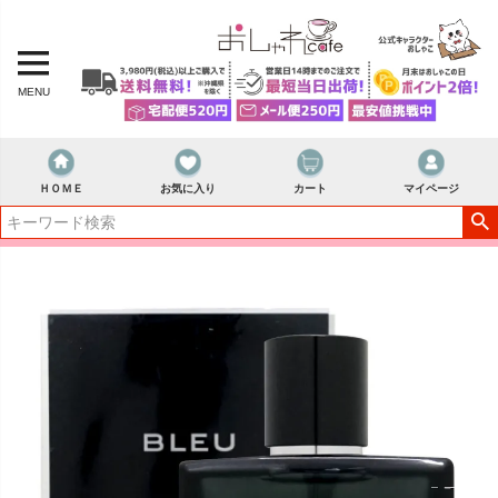
MENU
ＨＯＭＥ
お気に入り
カート
マイページ