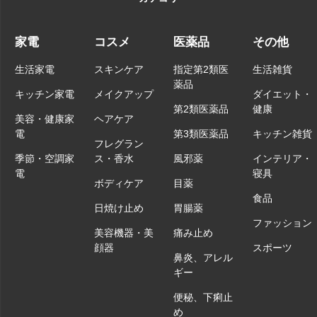
家電
コスメ
医薬品
その他
生活家電
スキンケア
指定第2類医
生活雑貨
薬品
キッチン家電
メイクアップ
ダイエット・
第2類医薬品
健康
美容・健康家
ヘアケア
電
第3類医薬品
キッチン雑貨
フレグラン
季節・空調家
ス・香水
風邪薬
インテリア・
電
寝具
ボディケア
目薬
食品
日焼け止め
胃腸薬
ファッション
美容機器・美
痛み止め
顔器
スポーツ
鼻炎、アレル
ギー
便秘、下痢止
め