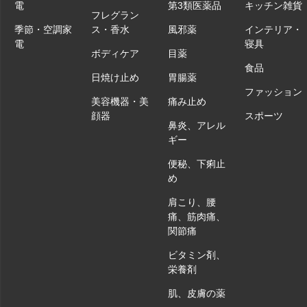
電
第3類医薬品
キッチン雑貨
フレグラン
季節・空調家
ス・香水
風邪薬
インテリア・
電
寝具
ボディケア
目薬
食品
日焼け止め
胃腸薬
ファッション
美容機器・美
痛み止め
顔器
スポーツ
鼻炎、アレル
ギー
便秘、下痢止
め
肩こり、腰
痛、筋肉痛、
関節痛
ビタミン剤、
栄養剤
肌、皮膚の薬