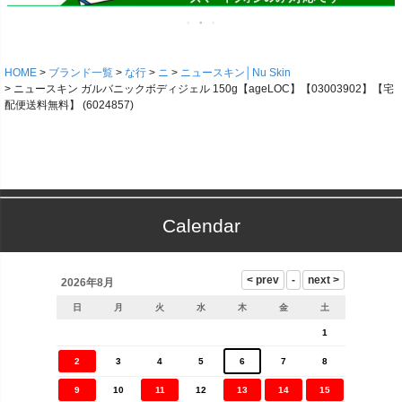
HOME
ブランド一覧
な行
ニ
ニュースキン│Nu Skin
ニュースキン ガルバニックボディジェル 150g【ageLOC】【03003902】【宅
配便送料無料】 (6024857)
Calendar
2026年8月
日
月
火
水
木
金
土
1
2
3
4
5
6
7
8
9
10
11
12
13
14
15