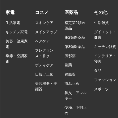
家電
コスメ
医薬品
その他
生活家電
スキンケア
指定第2類医
生活雑貨
薬品
キッチン家電
メイクアップ
ダイエット・
第2類医薬品
健康
美容・健康家
ヘアケア
電
第3類医薬品
キッチン雑貨
フレグラン
季節・空調家
ス・香水
風邪薬
インテリア・
電
寝具
ボディケア
目薬
食品
日焼け止め
胃腸薬
ファッション
美容機器・美
痛み止め
顔器
スポーツ
鼻炎、アレル
ギー
便秘、下痢止
め