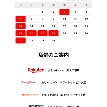
日
月
火
水
木
金
土
1
2
3
4
5
6
7
8
9
10
11
12
13
14
15
16
17
18
19
20
21
22
23
24
25
26
27
28
29
30
店舗のご案内
おしゃれcafe 楽天市場店
おしゃれcafe ヤフーショッピング店
おしゃれcafe au PAY マーケット店