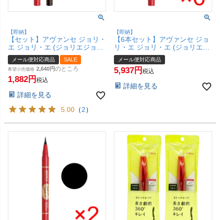
【即納】
【即納】
【セット】アヴァンセ ジョリ・
【6本セット】アヴァンセ ジョ
エ ジョリ・エ (ジョリエジョリ
リ・エ ジョリ・エ (ジョリエジ
エ) リキッドアイライナー ブラ
ョリエ) リキッドアイライナー
メール便対応商品
SALE
メール便対応商品
ック+ブラウン（各1本ずつ）
ブラック【AVANCE】【メール
のところ
2,640
5,937
【AVANCE】【メール便対応商
希望小売価格
便対応商品】【SBT】
税込
品】【SBT】(6002774-set1)
1,882
(5000259-set6)
税込
詳細を見る
詳細を見る
5.00
（
2
）