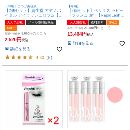
【即納】まつげ美容液
【即納】
【2個セット】資生堂 アデノバ
【2個セット】ベリタス ラピッ
イタル アイラッシュセラム【ま
ドラッシュ 3ml 【RapidLash】
つ毛美容液】【メール便対応商
【まつげ美容液】【日本仕様正
大人気御礼
メール便対応商品
大人気御礼
送料無料
SALE
品】【SBT】(6013046-set2)
規品】ラビットラッシュ【宅配
のところ
SALE
21,780
便送料無料】 (6023639-set2)
希望小売価格
のところ
13,464
5,060
希望小売価格
税込
2,520
税込
詳細を見る
詳細を見る
4.60
（
5
）