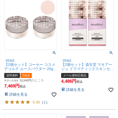
【即納】
【即納】
【2個セット】コーセー コスメ
【2個セット】資生堂 マキアー
デコルテ ルースパウダー 20g
ジュ ドラマティックスキンセン
#00(translucent)【フェイスパ
サーベース NEO 25ml #ラベン
送料無料
SALE
メール便対応商品
ウダー】【KOSE COSME
ダー SPF50+ PA++++ 【化粧下
のところ
12,540
4,486
DECORTE】【宅配便送料無
希望小売価格
地 美容液】【メール便対応商
税込
料】(6058113-set2)
7,469
品】【SBT】(6053096-set2)
税込
詳細を見る
詳細を見る
5.00
（
1
）