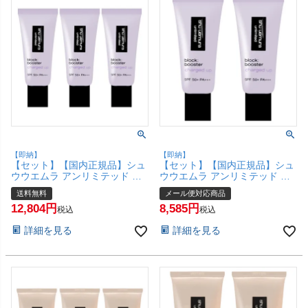
【即納】
【即納】
【セット】【国内正規品】シュ
【セット】【国内正規品】シュ
ウウエムラ アンリミテッド ブ
ウウエムラ アンリミテッド ブ
ロック：ブースター アドバンス
ロック：ブースター アドバンス
送料無料
メール便対応商品
ト×3個 30ml #アイシーモーヴ
ト×2個 30ml #アイシーモーヴ
12,804
8,585
SPF50+ PA+++ 【化粧下地 メ
SPF50+ PA+++ 【化粧下地 メ
税込
税込
イクアップベース】【宅配便送
イクアップベース】【メール便
詳細を見る
詳細を見る
料無料】(6044959-set3)
対応商品】【SBT】 (6044959-
set2)