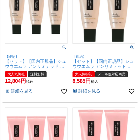
【即納】
【即納】
【セット】【国内正規品】シュ
【セット】【国内正規品】シュ
ウウエムラ アンリミテッド ブ
ウウエムラ アンリミテッド ブ
ロック：ブースター アドバンス
ロック：ブースター アドバンス
大人気御礼
送料無料
大人気御礼
メール便対応商品
ト 30ml×3個 #ヌードベージュ
ト 30ml×2個 #ヌードベージュ
12,804
8,585
SPF50+ PA+++ 【化粧下地 メ
SPF50+ PA+++ 【化粧下地 メ
税込
税込
イクアップベース】【宅配便送
イクアップベース】【メール便
詳細を見る
詳細を見る
料無料】(6044958-set3)
対応商品】【SBT】 (6044958-
set2)