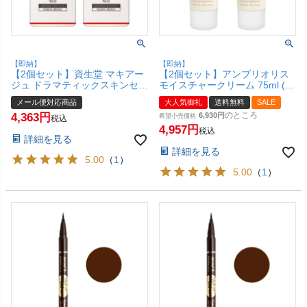
【即納】
【即納】
【2個セット】資生堂 マキアー
【2個セット】アンブリオリス
ジュ ドラマティックスキンセン
モイスチャークリーム 75ml (ノ
サーベース NEO 25ml #ヌーデ
ーマル～ドライスキン用) 化粧
メール便対応商品
大人気御礼
送料無料
SALE
ィーベージュ SPF50+ PA++++
下地【メイクアップベース&保
のところ
4,363
6,930
【化粧下地 美容液】【メール便
湿クリーム】【embryolisse】
希望小売価格
税込
対応商品】【SBT】(6029744-
【宅配便送料無料】 (5000234-
4,957
税込
詳細を見る
set2)
set2)
詳細を見る
5.00
（
1
）
5.00
（
1
）