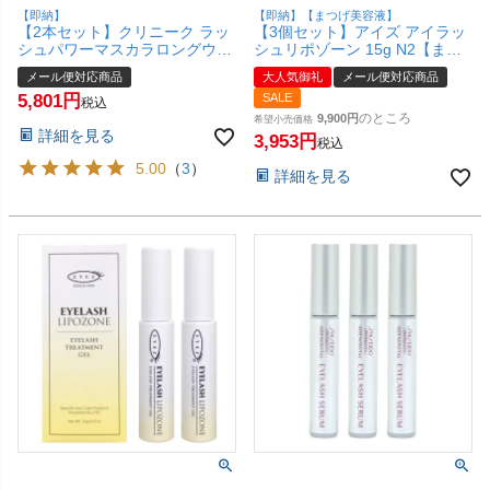
【即納】
【即納】【まつげ美容液】
【2本セット】クリニーク ラッ
【3個セット】アイズ アイラッ
シュパワーマスカラロングウェ
シュリポゾーン 15g N2【まつ
アリングフォーミュラ 6ml 01
毛用ジェル まつ毛美容液】
メール便対応商品
大人気御礼
メール便対応商品
ブラックオニキス【メール便対
EYEZ【メール便対応商品】
5,801
SALE
応商品】【SBT】(6001699-
【SBT】(6024343-set3)
税込
set1)
のところ
9,900
希望小売価格
詳細を見る
3,953
税込
5.00
（
3
）
詳細を見る