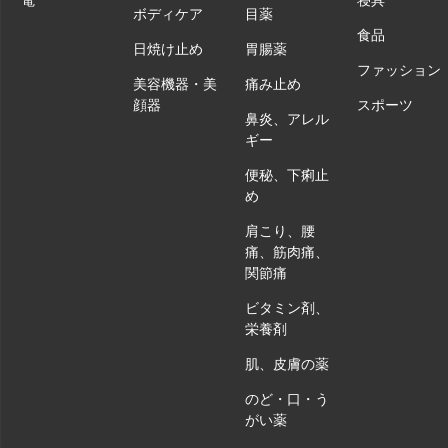
ボディケア
目薬
食品
日焼け止め
胃腸薬
ファッション
美容機器・美
痛み止め
顔器
スポーツ
鼻炎、アレル
ギー
便秘、下痢止
め
肩こり、腰
痛、筋肉痛、
関節痛
ビタミン剤、
栄養剤
肌、皮膚の薬
のど・口・う
がい薬