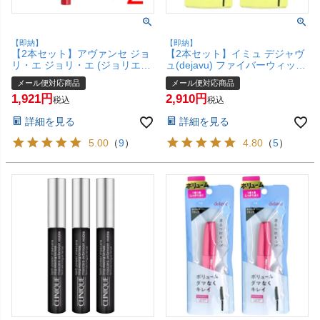
【即納】
【即納】
【2本セット】アヴァンセ ジョ
【2本セット】イミュ デジャヴ
リ・エ ジョリ・エ (ジョリエジ
ュ(dejavu) ファイバーウィッグ
ョリエ) リキッドアイライナー
ウルトラロング E1 ブラック
メール便対応商品
メール便対応商品
ブラック【AVANCE】【メール
【マスカラ】【メール便対応商
1,921
2,910
便対応商品】【SBT】
品】【SBT】(6039219-set2)
税込
税込
(5000259-set2)
詳細を見る
詳細を見る
5.00
（
9
）
4.80
（
5
）