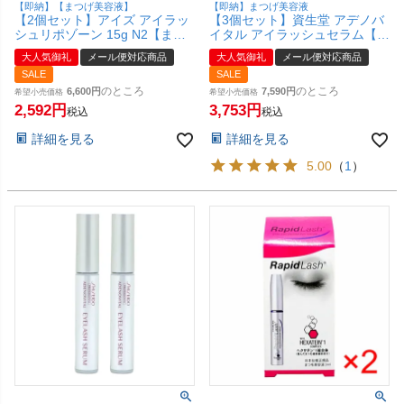
【即納】【まつげ美容液】
【即納】まつげ美容液
【2個セット】アイズ アイラッ
【3個セット】資生堂 アデノバ
シュリポゾーン 15g N2【まつ
イタル アイラッシュセラム【ま
毛用ジェル まつ毛美容液】
つ毛美容液】【メール便対応商
大人気御礼
メール便対応商品
大人気御礼
メール便対応商品
EYEZ【メール便対応商品】
品】【SBT】(6013046-set3)
SALE
SALE
【SBT】(6024343-set2)
のところ
のところ
6,600
7,590
希望小売価格
希望小売価格
2,592
3,753
税込
税込
詳細を見る
詳細を見る
5.00
（
1
）