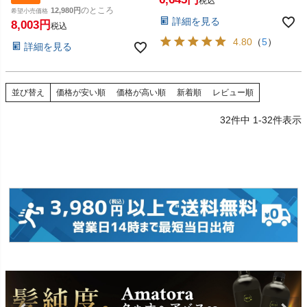
便対応商品】【SBT】
止め用化粧下地/美容液】
税込
(6045484-set2)
のところ
【PAUL & JOE BEAUTE】【宅
12,980
希望小売価格
詳細を見る
配便送料無料】 (6043845-set2)
8,003
税込
4.80
（
5
）
詳細を見る
並び替え
価格が安い順
価格が高い順
新着順
レビュー順
32
件中
1
-
32
件表示