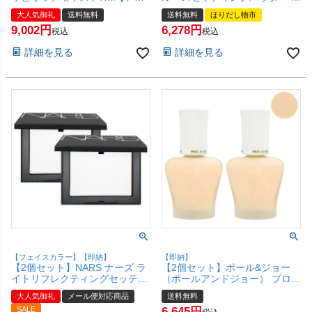
プチ】 ローヤル化研【宅配便送
ランスルーセント 29g×2個【フ
大人気御礼
送料無料
送料無料
ほりだし物市
料無料】 (6000776-set2)
ェイスパウダー】【宅配便送料
9,002
6,278
無料】 (6003167-set2)
税込
税込
詳細を見る
詳細を見る
【フェイスカラー】【即納】
【即納】
【2個セット】NARS ナーズ ラ
【2個セット】ポール&ジョー
イトリフレクティングセッティ
（ポールアンドジョー） プロテ
ングパウダー プレスト N
クティング ファンデーション
大人気御礼
メール便対応商品
送料無料
#5894 10g CRYSTAL【メール
プライマー #01 30ml 【日やけ
SALE
6,645