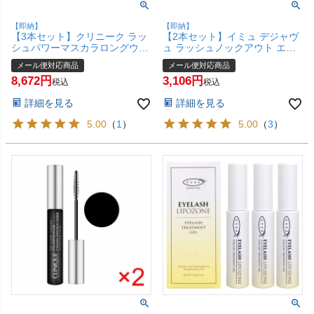
【即納】
【即納】
【3本セット】クリニーク ラッ
【2本セット】イミュ デジャヴ
シュパワーマスカラロングウェ
ュ ラッシュノックアウト エク
アリングフォーミュラ #01ブラ
ストラボリューム E ブラック
メール便対応商品
メール便対応商品
ックオニキス×3本【メール便対
【dejavu】【マスカラ】【メー
8,672
3,106
応商品】【SBT】(6001699-
ル便対応商品】【SBT】
税込
税込
set2)
(6015156-set2)
詳細を見る
詳細を見る
5.00
（
1
）
5.00
（
3
）