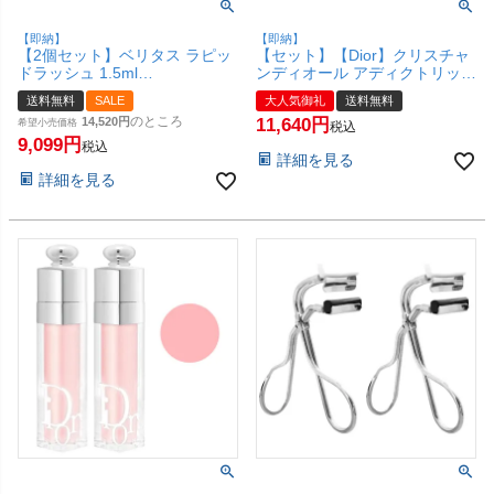
【即納】
【即納】
【2個セット】ベリタス ラピッ
【セット】【Dior】クリスチャ
ドラッシュ 1.5ml
ンディオール アディクトリップ
【RapidLash】【まつげ美容
マキシマイザー ×3本 6ml
送料無料
SALE
大人気御礼
送料無料
液】【日本仕様正規品】ラビッ
#001【リップグロス/リップ プ
のところ
14,520
11,640
トラッシュ【宅配便送料無料】
希望小売価格
ランパー】【宅配便送料無料】
税込
(6023436-set2)
9,099
(6005329-set3)
税込
詳細を見る
詳細を見る