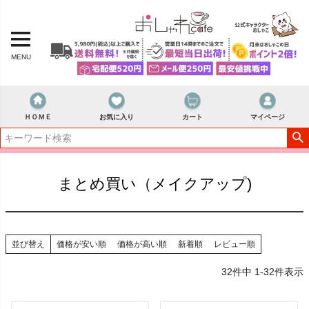
MENU
ＨＯＭＥ
お気に入り
カート
マイページ
まとめ買い（メイクアップ)
並び替え
価格が安い順
価格が高い順
新着順
レビュー順
32
件中
1
-
32
件表示