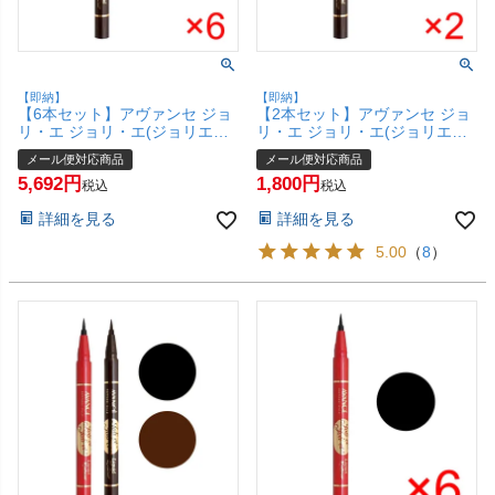
【即納】
【即納】
【6本セット】アヴァンセ ジョ
【2本セット】アヴァンセ ジョ
リ・エ ジョリ・エ(ジョリエジ
リ・エ ジョリ・エ(ジョリエジ
ョリエ) リキッドアイライナー
ョリエ) リキッドアイライナー
メール便対応商品
メール便対応商品
ブラウン【AVANCE】【メール
ブラウン【AVANCE】【メール
5,692
1,800
便対応商品】【SBT】
便対応商品】【SBT】
税込
税込
(6002774-set6)
(6002774-set2)
詳細を見る
詳細を見る
5.00
（
8
）