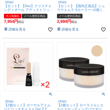
【即納】
【即納】
【セット】【Dior】クリスチャ
【セット】【国内正規品】シュ
ンディオール アディクトリップ
ウウエムラ Sカーラー ×2個 (マ
マキシマイザー ×2本 6ml
ルチ ファンクショナル アイラ
大人気御礼
メール便対応商品
メール便対応商品
#001【リップグロス/リップ プ
ッシュカーラー)【ビューラー
7,954
2,694
ランパー】【メール便対応商
ツール】【メール便対応商品】
税込
税込
品】【SBT】 (6005329-set2)
【SBT】(6012634-set2)
詳細を見る
詳細を見る
【即納】
【即納】
【2個セット】ローヤルアイム
【2個セット】ローラメルシエ
リピリッチモイスト7ml【アイ
ルースセッティングパウダー ト