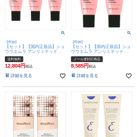
【即納】
【即納】
【セット】【国内正規品】シュ
【セット】【国内正規品】シュ
ウウエムラ アンリミテッド ブ
ウウエムラ アンリミテッド ブ
ロック：ブースター アドバンス
ロック：ブースター アドバンス
送料無料
メール便対応商品
ト 30ml×3個 #エナジーフラッ
ト 30ml×2個 #エナジーフラッ
12,804
8,585
シュ SPF50+ PA+++ 【化粧下
シュ SPF50+ PA+++ 【化粧下
税込
税込
地 メイクアップベース】【宅配
地 メイクアップベース】【メー
詳細を見る
詳細を見る
便送料無料】(6044957-set3)
ル便対応商品】【SBT】
(6044957-set2)