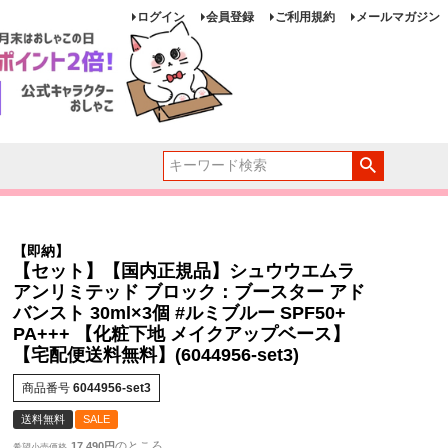
ログイン
会員登録
ご利用規約
メールマガジン
【即納】
【セット】【国内正規品】シュウウエムラ
アンリミテッド ブロック：ブースター アド
バンスト 30ml×3個 #ルミブルー SPF50+
PA+++ 【化粧下地 メイクアップベース】
【宅配便送料無料】(6044956-set3)
商品番号
6044956-set3
送料無料
SALE
のところ
17,490
希望小売価格