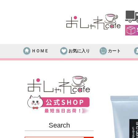
ＨＯＭＥ
お気に入り
カート
Search