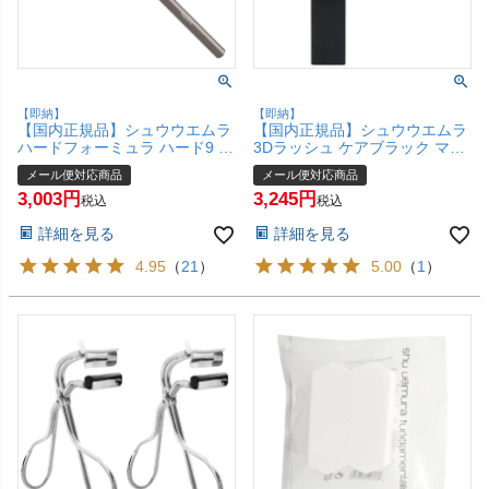
【即納】
【即納】
【国内正規品】シュウウエムラ
【国内正規品】シュウウエムラ
ハードフォーミュラ ハード9 シ
3Dラッシュ ケアブラック マス
ールブラウン02【アイブローペ
カラ【メール便対応商品】
メール便対応商品
メール便対応商品
ンシル】【メール便対応商品】
【SBT】(6049105)
3,003
3,245
【SBT】shu uemura
税込
税込
詳細を見る
詳細を見る
4.95
（
21
）
5.00
（
1
）