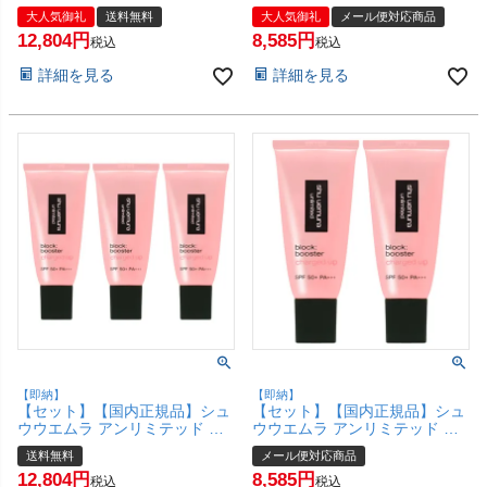
ロック：ブースター アドバンス
ロック：ブースター アドバンス
大人気御礼
送料無料
大人気御礼
メール便対応商品
ト 30ml×3個 #ヌードベージュ
ト 30ml×2個 #ヌードベージュ
12,804
8,585
SPF50+ PA+++ 【化粧下地 メ
SPF50+ PA+++ 【化粧下地 メ
税込
税込
イクアップベース】【宅配便送
イクアップベース】【メール便
詳細を見る
詳細を見る
料無料】(6044958-set3)
対応商品】【SBT】 (6044958-
set2)
【即納】
【即納】
【セット】【国内正規品】シュ
【セット】【国内正規品】シュ
ウウエムラ アンリミテッド ブ
ウウエムラ アンリミテッド ブ
ロック：ブースター アドバンス
ロック：ブースター アドバンス
送料無料
メール便対応商品
ト 30ml×3個 #エナジーフラッ
ト 30ml×2個 #エナジーフラッ
12,804
8,585
シュ SPF50+ PA+++ 【化粧下
シュ SPF50+ PA+++ 【化粧下
税込
税込