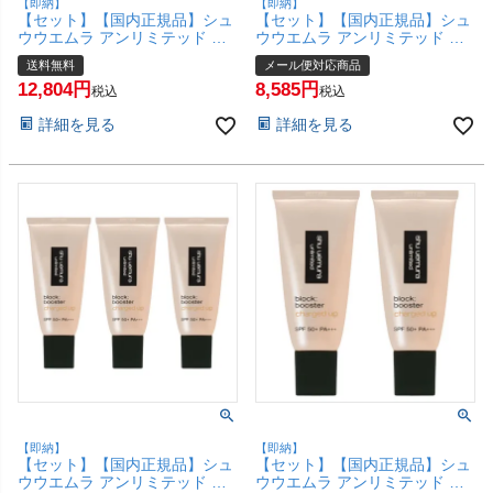
【即納】
【即納】
【セット】【国内正規品】シュ
【セット】【国内正規品】シュ
ウウエムラ アンリミテッド ブ
ウウエムラ アンリミテッド ブ
ロック：ブースター アドバンス
ロック：ブースター アドバンス
送料無料
メール便対応商品
ト×3個 30ml #アイシーモーヴ
ト×2個 30ml #アイシーモーヴ
12,804
8,585
SPF50+ PA+++ 【化粧下地 メ
SPF50+ PA+++ 【化粧下地 メ
税込
税込
イクアップベース】【宅配便送
イクアップベース】【メール便
詳細を見る
詳細を見る
料無料】(6044959-set3)
対応商品】【SBT】 (6044959-
set2)
【即納】
【即納】
【セット】【国内正規品】シュ
【セット】【国内正規品】シュ
ウウエムラ アンリミテッド ブ
ウウエムラ アンリミテッド ブ