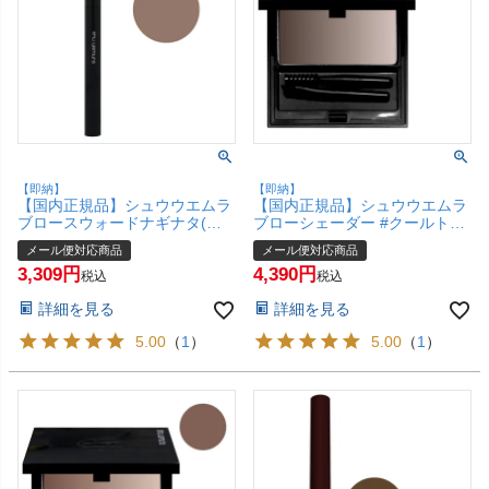
【即納】
【即納】
【国内正規品】シュウウエムラ
【国内正規品】シュウウエムラ
ブロースウォードナギナタ(ケ
ブローシェーダー #クールトー
ース＋カートリッジ) #ウォルナ
ン【アイブロー/アイブロウ/眉
メール便対応商品
メール便対応商品
ットブラウン【なぎなた削り ア
墨/まゆ墨】 shu uemura 【メー
3,309
4,390
イブロウ アイブローペンシル
ル便対応商品】【SBT】
税込
税込
眉】 shu uemura 【メール便対
(6057212)
詳細を見る
詳細を見る
応商品】【SBT】(6057216)
5.00
（
1
）
5.00
（
1
）