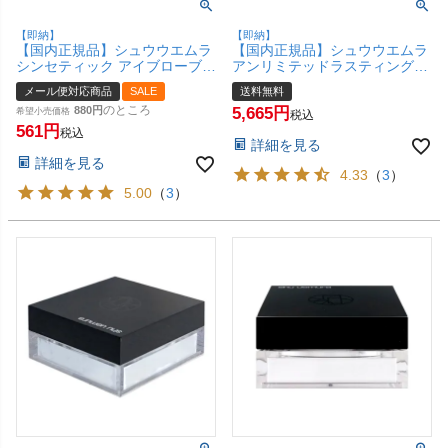
【即納】
【即納】
【国内正規品】シュウウエムラ
【国内正規品】シュウウエムラ
シンセティック アイブローブラ
アンリミテッドラスティングフ
シ 【アイブローブラシ】【メー
ルイド764 35ml SPF25 PA+++
メール便対応商品
SALE
送料無料
ル便対応商品】【SBT】
shu uemura【宅配便送料無
のところ
880
5,665
Synthetic Eyebrow Brush shu
希望小売価格
料】 (6029374)
税込
uemura (6008396)
561
税込
詳細を見る
詳細を見る
4.33
（
3
）
5.00
（
3
）