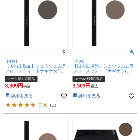
【即納】
【即納】
【国内正規品】シュウウエムラ
【国内正規品】シュウウエムラ
ブロースウォードナギナタ(ケ
ブロースウォードナギナタ(ケ
ース＋カートリッジ) #ストーン
ース＋カートリッジ) #エイコー
メール便対応商品
メール便対応商品
グレイ【なぎなた削り アイブロ
ン【なぎなた削り アイブロウ
3,309
3,309
ウ アイブローペンシル 眉】
アイブローペンシル 眉】 shu
税込
税込
shu uemura 【メール便対応商
uemura 【メール便対応商品】
詳細を見る
詳細を見る
品】【SBT】(6057219)
【SBT】(6057217)
5.00
（
1
）