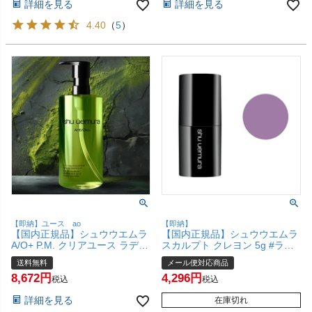
詳細を見る
詳細を見る
4.40
（
5
）
【即納】ユース ao
【即納】
【国内正規品】シュウウエムラ
【国内正規品】シュウウエムラ
A/O+ P.M. クリアユース ラディ
スカルプト クレヨン 5g #ラベ
アント クレンジングオイル
ンダー グロー shu uemura【ア
送料無料
メール便対応商品
450ml shu uemura【メイク落
イシャドー フェイスカラー チ
8,672
4,296
とし】【宅配便送料無料】
ーク】【メール便対応商品】
税込
税込
【SBT】(6068163)
詳細を見る
在庫切れ