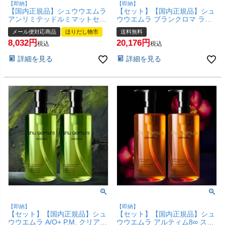
【即納】
【即納】
【国内正規品】シュウウエムラ
【セット】【国内正規品】シュ
アンリミテッドルミマットセッ
ウウエムラ ブランクロマ ライ
ティングジェルインパウダー#
ト&ポリッシュ クレンジング オ
メール便対応商品
ほりだし物市
送料無料
スミレモーヴ 11g【フェイスパ
イル 450ml×2本 shu uemura
8,032
20,176
ウダー セッティングジェリーパ
【メイク落とし】【宅配便送料
税込
税込
ウダー】shu uemura【メール
無料】 (6029459-set2)
詳細を見る
詳細を見る
便対応商品】【SBT】
(6060092)
【即納】
【即納】
【セット】【国内正規品】シュ
【セット】【国内正規品】シュ
ウウエムラ A/O+ P.M. クリアユ
ウウエムラ アルティム8∞ スブ