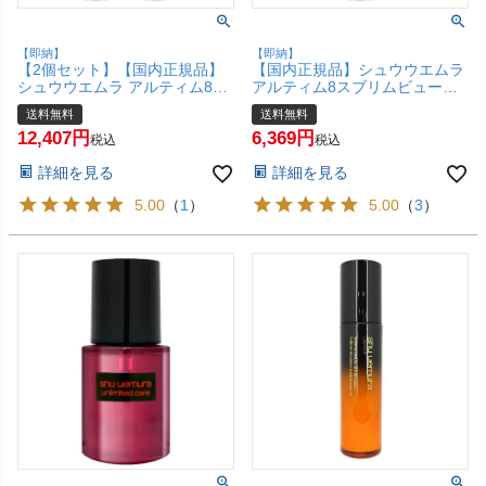
【即納】
【即納】
【2個セット】【国内正規品】
【国内正規品】シュウウエムラ
シュウウエムラ アルティム8ス
アルティム8スブリムビューテ
ブリムビューティオイルインロ
ィオイルインローション150ml
送料無料
送料無料
ーション150ml× 2本【宅配便送
shu uemura【宅配便送料無
12,407
6,369
料無料】(6020195-set2)
料】
税込
税込
詳細を見る
詳細を見る
5.00
（
1
）
5.00
（
3
）