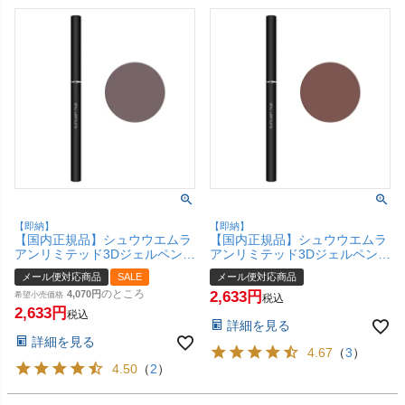
【即納】
【即納】
【国内正規品】シュウウエムラ
【国内正規品】シュウウエムラ
アンリミテッド3Dジェルペンシ
アンリミテッド3Dジェルペンシ
ル Mシールブラウン【アイライ
ル Mダークブラウン【アイライ
メール便対応商品
SALE
メール便対応商品
ナー】【メール便対応商品】
ナー】【メール便対応商品】
のところ
4,070
2,633
【SBT】
希望小売価格
【SBT】
税込
2,633
税込
詳細を見る
詳細を見る
4.67
（
3
）
4.50
（
2
）