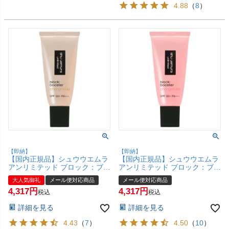
4.88
（
8
）
【即納】
【即納】
【国内正規品】シュウウエムラ
【国内正規品】シュウウエムラ
アンリミテッド ブロック：ブー
アンリミテッド ブロック：ブー
スター アドバンスト 30ml #ヌ
スター アドバンスト 30ml #エ
大人気御礼
メール便対応商品
メール便対応商品
ードベージュ SPF50+ PA+++
ナジーフラッシュ SPF50+
4,317
4,317
【化粧下地 メイクアップベー
PA+++ 【化粧下地 メイクアッ
税込
税込
ス】 【メール便対応商品】
プベース】【メール便対応商
詳細を見る
詳細を見る
【SBT】 (6044958)
品】【SBT】(6044957)
4.43
（
7
）
4.50
（
10
）