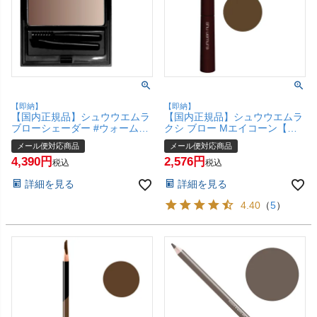
【即納】
【即納】
【国内正規品】シュウウエムラ
【国内正規品】シュウウエムラ
ブローシェーダー #ウォームト
クシ ブロー Mエイコーン【ア
ーン【アイブロー/アイブロウ/
イブロー/アイブロウ/眉墨/まゆ
メール便対応商品
メール便対応商品
眉墨/まゆ墨】 shu uemura 【メ
墨】【メール便対応商品】
4,390
2,576
ール便対応商品】【SBT】
【SBT】
税込
税込
(6057211)
詳細を見る
詳細を見る
4.40
（
5
）