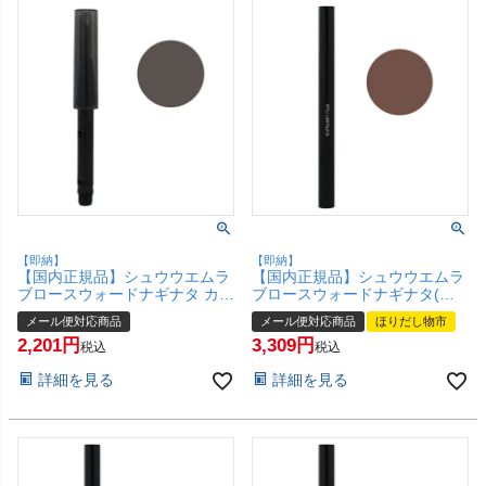
【即納】
【即納】
【国内正規品】シュウウエムラ
【国内正規品】シュウウエムラ
ブロースウォードナギナタ カー
ブロースウォードナギナタ(ケ
トリッジ(レフィル) #ストーン
ース＋カートリッジ) #ブラウン
メール便対応商品
メール便対応商品
ほりだし物市
グレイ【なぎなた削り アイブロ
【なぎなた削り アイブロウ ア
2,201
3,309
ウ アイブローペンシル 眉】
イブローペンシル 眉】 shu
税込
税込
shu uemura 【メール便対応商
uemura 【メール便対応商品】
詳細を見る
詳細を見る
品】【SBT】(6057224)
【SBT】(6057220)