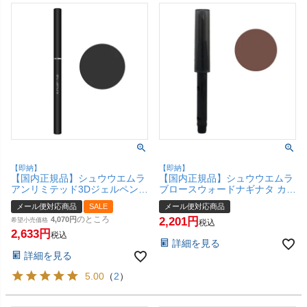
【即納】
【即納】
【国内正規品】シュウウエムラ
【国内正規品】シュウウエムラ
アンリミテッド3Dジェルペンシ
ブロースウォードナギナタ カー
ル Mサウンドブラック【アイラ
トリッジ(レフィル) #ブラウン
メール便対応商品
SALE
メール便対応商品
イナー】【メール便対応商品】
【なぎなた削り アイブロウ ア
のところ
4,070
2,201
【SBT】
希望小売価格
イブローペンシル 眉】 shu
税込
2,633
uemura 【メール便対応商品】
税込
詳細を見る
【SBT】(6057225)
詳細を見る
5.00
（
2
）