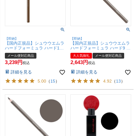
【即納】
【即納】
【国内正規品】シュウウエムラ
【国内正規品】シュウウエムラ
ハードフォーミュラ ハード10
ハードフォーミュラ ハード9 ス
エイコーン 06 shu uemura【ア
トーングレイ05【アイブローペ
メール便対応商品
大人気御礼
メール便対応商品
イブロウ ペンシル アイブロ
ンシル】【メール便対応商品】
3,239
2,643
ー】【メール便対応商品】
【SBT】shu uemura
税込
税込
【SBT】(6009023)
詳細を見る
詳細を見る
5.00
（
15
）
4.92
（
13
）