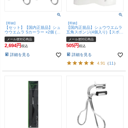
【即納】
【即納】
【セット】【国内正規品】シュ
【国内正規品】シュウウエムラ
ウウエムラ Sカーラー ×2個 (マ
五角スポンジ(4個入り)【スポン
ルチ ファンクショナル アイラ
ジ】【メール便対応商品】
メール便対応商品
メール便対応商品
ッシュカーラー)【ビューラー
【SBT】 shu uemura
2,694
505
ツール】【メール便対応商品】
(6008574)
税込
税込
【SBT】(6012634-set2)
詳細を見る
詳細を見る
4.91
（
11
）