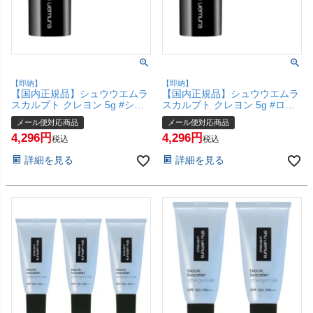
【即納】
【即納】
【国内正規品】シュウウエムラ
【国内正規品】シュウウエムラ
スカルプト クレヨン 5g #シェ
スカルプト クレヨン 5g #ロー
ーディング コーラル shu
ズ フレッシュ shu uemura【ア
メール便対応商品
メール便対応商品
uemura【アイシャドー フェイ
イシャドー フェイスカラー チ
4,296
4,296
スカラー チーク】【メール便対
ーク】【メール便対応商品】
税込
税込
応商品】【SBT】(6068162)
【SBT】(6068161)
詳細を見る
詳細を見る