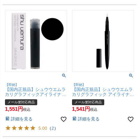
【即納】
【即納】
【国内正規品】シュウウエムラ
【国内正規品】シュウウエムラ
カリグラフィックアイライナー
カリグラフィック アイライナー
(カートリッジ/レフィル)＃サウ
アプリケーター【メール便対応
メール便対応商品
メール便対応商品
ンドブラック【メール便対応商
商品】【SBT】 shu uemura
1,551
1,541
品】【SBT】(6046240)
(6012644)
税込
税込
詳細を見る
詳細を見る
5.00
（
2
）