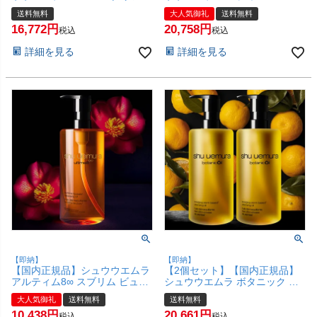
ース ラディアント クレンジン
リム ビューティ クレンジング
送料無料
大人気御礼
送料無料
グオイル 450ml×2本 shu
オイルn 450ml×2個 shu
16,772
20,758
uemura 【メイク落とし】【宅
uemura 2本【メイク落とし】
税込
税込
配便送料無料】 (6019056-set2)
【宅配便送料無料】(6055782-
詳細を見る
詳細を見る
set2)
【即納】
【即納】
【国内正規品】シュウウエムラ
【2個セット】【国内正規品】
アルティム8∞ スブリム ビュー
シュウウエムラ ボタニック ク
ティ クレンジングオイルn
レンジングオイル 450ml× 2本
大人気御礼
送料無料
送料無料
450ml shu uemura【メイク落
【メイク落とし】【宅配便送料
10,438
20,661
とし】【宅配便送料無料】
無料】(6042666-set2)
税込
税込