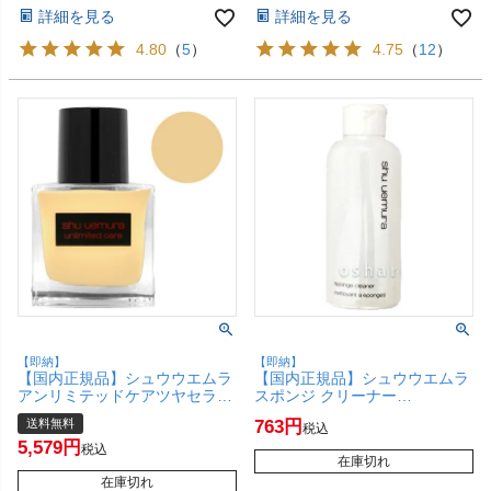
詳細を見る
詳細を見る
4.80
（
5
）
4.75
（
12
）
【即納】
【即納】
【国内正規品】シュウウエムラ
【国内正規品】シュウウエムラ
アンリミテッドケアツヤセラム
スポンジ クリーナー
ファンデーション 35ml
120ml【SBT】 shu uemura
送料無料
763
税込
#764【メイクアップ フェイス
(6019766)
5,579
ファンデーション】 shu
税込
在庫切れ
uemura 【宅配便送料無料】
(6058300)
在庫切れ