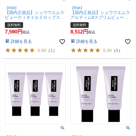
【即納】
【即納】
【国内正規品】シュウウエムラ
【国内正規品】シュウウエムラ
ビューティオイルドロップス
アルティム8スブリムビューテ
30ml【メイクアップベース 美
ィオイルインエマルジョン
送料無料
送料無料
容液】【宅配便送料無料】
75mlshu uemura【宅配便送料
7,590
8,512
(6058302)
無料】
税込
税込
詳細を見る
詳細を見る
5.00
（
1
）
5.00
（
6
）