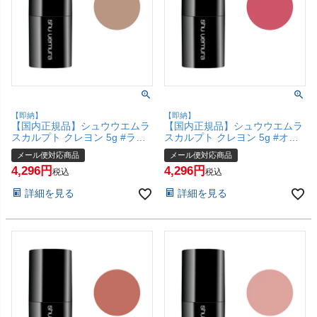
【即納】
【即納】
【国内正規品】シュウウエムラ
【国内正規品】シュウウエムラ
スカルプト クレヨン 5g #ラデ
スカルプト クレヨン 5g #オレ
ィアント ゴールド shu
ンジ ライト shu uemura【アイ
メール便対応商品
メール便対応商品
uemura【アイシャドー フェイ
シャドー フェイスカラー チー
4,296
4,296
スカラー チーク】【メール便対
ク】【メール便対応商品】
税込
税込
応商品】【SBT】(6068165)
【SBT】(6068164)
詳細を見る
詳細を見る