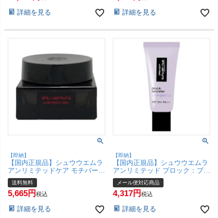
地 メイクアップベース】【宅配
地 メイクアップベース】【メー
詳細を見る
詳細を見る
便送料無料】(6044957-set3)
ル便対応商品】【SBT】
(6044957-set2)
【即納】
【即納】
【国内正規品】シュウウエムラ
【国内正規品】シュウウエムラ
アンリミテッドケア モチバーム
アンリミテッド ブロック：ブー
ベース 35ml【化粧下地 メイク
スター アドバンスト 30ml #ア
送料無料
メール便対応商品
アップベース ベースメイク】
イシーモーヴ SPF50+ PA+++
5,665
4,317
shu uemura 【宅配便送料無
【化粧下地 メイクアップベー
税込
税込
料】(6057213)
ス】 【SBT】 (6044959)
詳細を見る
詳細を見る