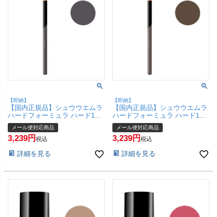
【即納】
【即納】
【国内正規品】シュウウエムラ
【国内正規品】シュウウエムラ
ハードフォーミュラ ハード10
ハードフォーミュラ ハード10
ストーン グレイ 05 shu
シール ブラウン 02 shu
メール便対応商品
メール便対応商品
uemura【アイブロウ ペンシル
uemura【アイブロウ ペンシル
3,239
3,239
アイブロー】【メール便対応商
アイブロー】【メール便対応商
税込
税込
品】【SBT】(6068158)
品】【SBT】(6068157)
詳細を見る
詳細を見る