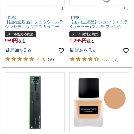
【即納】
【即納】
【国内正規品】シュウウエムラ
【国内正規品】シュウウエムラ
シンセティックマスカラコーン
Sカーラー (マルチ ファンクシ
【マスカラブラシ】【メール便
ョナル アイラッシュカーラー)
メール便対応商品
メール便対応商品
対応商品】【SBT】 shu
【ビューラー ツール】【メール
959
1,265
uemura (6008573)
便対応商品】【SBT】 shu
税込
税込
uemura (6012634)
詳細を見る
詳細を見る
4.78
（
9
）
4.67
（
3
）