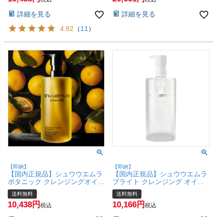
(6055782)
詳細を見る
詳細を見る
4.82
（
11
）
【即納】
【即納】
【国内正規品】シュウウエムラ
【国内正規品】シュウウエムラ
ボタニック クレンジングオイル
ブライト クレンジング オイル
450ml shu uemura【メイク落
450ml shu uemura 【メイク落
送料無料
送料無料
とし】【宅配便送料無料】
とし】 【宅配便送料無料】
10,438
10,166
(6042666)
(6029459)
税込
税込