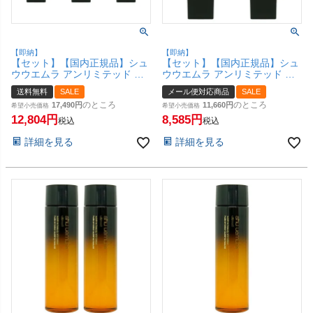
【即納】
【即納】
【セット】【国内正規品】シュ
【セット】【国内正規品】シュ
ウウエムラ アンリミテッド ブ
ウウエムラ アンリミテッド ブ
ロック：ブースター アドバンス
ロック：ブースター アドバンス
送料無料
SALE
メール便対応商品
SALE
ト 30ml×3個 #ルミブルー
ト 30ml×2個 #ルミブルー
のところ
のところ
17,490
11,660
SPF50+ PA+++ 【化粧下地 メ
希望小売価格
SPF50+ PA+++ 【化粧下地 メ
希望小売価格
イクアップベース】【宅配便送
12,804
イクアップベース】【メール便
8,585
税込
税込
料無料】(6044956-set3)
対応商品】【SBT】(6044956-
set2)
詳細を見る
詳細を見る