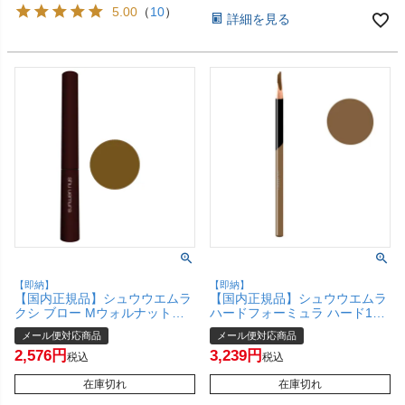
5.00
（
10
）
詳細を見る
【即納】
【即納】
【国内正規品】シュウウエムラ
【国内正規品】シュウウエムラ
クシ ブロー Mウォルナットブ
ハードフォーミュラ ハード10
ラウン【アイブロー/アイブロ
ウォルナット ブラウン 07 shu
メール便対応商品
メール便対応商品
ウ/眉墨/まゆ墨】【メール便対
uemura【アイブロウ ペンシル
2,576
3,239
応商品】【SBT】
アイブロー】【メール便対応商
税込
税込
品】【SBT】(6010480)
在庫切れ
在庫切れ