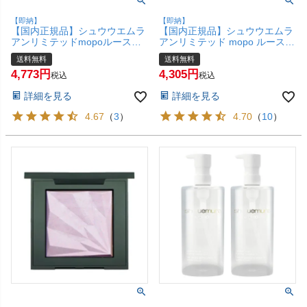
【即納】
【即納】
【国内正規品】シュウウエムラ
【国内正規品】シュウウエムラ
アンリミテッドmopoルースパ
アンリミテッド mopo ルースパ
ウダー 15g #アオタケブルー
ウダー 15g shu
送料無料
送料無料
shu uemura【宅配便送料無
uemura(6049312)【宅配便送料
4,773
4,305
料】(6056410)
無料】
税込
税込
詳細を見る
詳細を見る
4.67
（
3
）
4.70
（
10
）