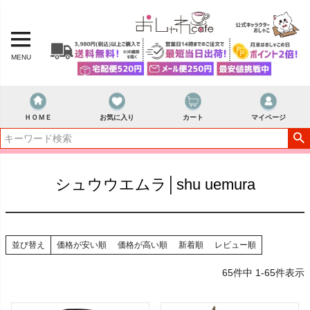
MENU
ＨＯＭＥ
お気に入り
カート
マイページ
シュウウエムラ│shu uemura
並び替え
価格が安い順
価格が高い順
新着順
レビュー順
65
件中
1
-
65
件表示