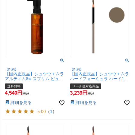
【即納】
【即納】
【国内正規品】シュウウエムラ
【国内正規品】シュウウエムラ
アルティム8∞ スブリム ビュー
ハードフォーミュラ ハード10
ティ クレンジングオイルn
トーステッド ブラウン 20 shu
送料無料
メール便対応商品
150ml shu uemura 【メイク落
uemura【アイブロウ ペンシル
4,540
3,239
とし クレンジングオイル】shu
アイブロー】【メール便対応商
税込
税込
uemura【宅配便送料無料】
品】【SBT】(6068159)
詳細を見る
詳細を見る
(6061561)
5.00
（
1
）