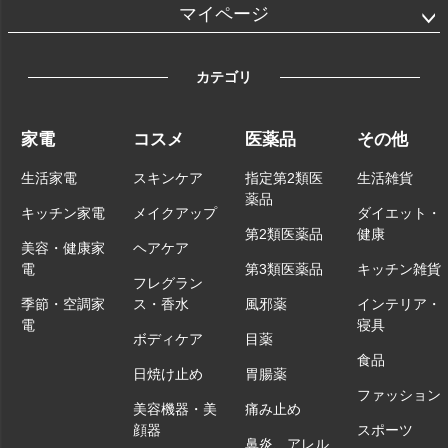
マイページ
カテゴリ
家電
コスメ
医薬品
その他
生活家電
スキンケア
指定第2類医
生活雑貨
薬品
キッチン家電
メイクアップ
ダイエット・
第2類医薬品
健康
美容・健康家
ヘアケア
電
第3類医薬品
キッチン雑貨
フレグラン
季節・空調家
ス・香水
風邪薬
インテリア・
電
寝具
ボディケア
目薬
食品
日焼け止め
胃腸薬
ファッション
美容機器・美
痛み止め
顔器
スポーツ
鼻炎、アレル