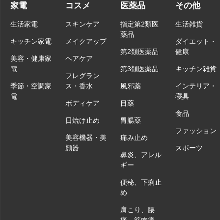
家電
コスメ
医薬品
その他
生活家電
スキンケア
指定第2類医
生活雑貨
薬品
キッチン家電
メイクアップ
ダイエット・
第2類医薬品
健康
美容・健康家
ヘアケア
電
第3類医薬品
キッチン雑貨
フレグラン
季節・空調家
ス・香水
風邪薬
インテリア・
電
寝具
ボディケア
目薬
食品
日焼け止め
胃腸薬
ファッション
美容機器・美
痛み止め
顔器
スポーツ
鼻炎、アレル
ギー
便秘、下痢止
め
肩こり、腰