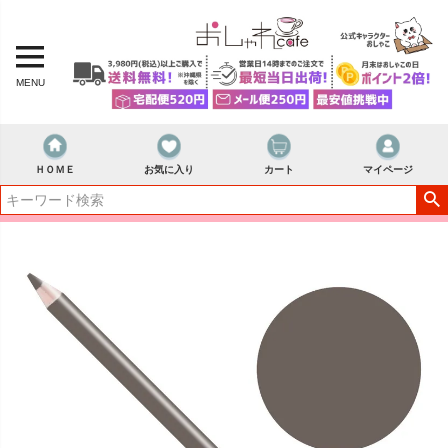
MENU
ＨＯＭＥ
お気に入り
カート
マイページ