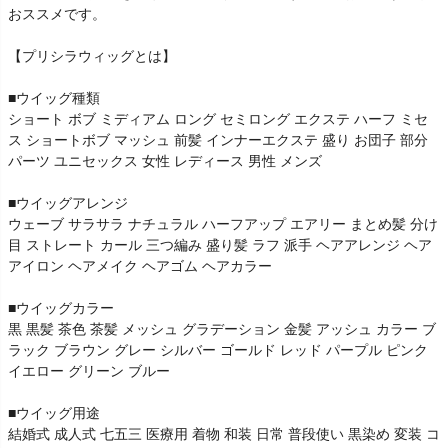
おススメです。
【プリシラウィッグとは】
■ウイッグ種類
ショート ボブ ミディアム ロング セミロング エクステ ハーフ ミセ
ス ショートボブ マッシュ 前髪 インナーエクステ 盛り お団子 部分
パーツ ユニセックス 女性 レディース 男性 メンズ
■ウイッグアレンジ
ウェーブ サラサラ ナチュラル ハーフアップ エアリー まとめ髪 分け
目 ストレート カール 三つ編み 盛り髪 ラフ 派手 ヘアアレンジ ヘア
アイロン ヘアメイク ヘアゴム ヘアカラー
■ウイッグカラー
黒 黒髪 茶色 茶髪 メッシュ グラデーション 金髪 アッシュ カラー ブ
ラック ブラウン グレー シルバー ゴールド レッド パープル ピンク
イエロー グリーン ブルー
■ウイッグ用途
結婚式 成人式 七五三 医療用 着物 和装 日常 普段使い 黒染め 変装 コ