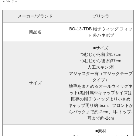
メーカー/ブランド
プリシラ
BO-13-TDB 帽子ウィッグ フィッ
商品名
ト 外ハネボブ
■サイズ
つむじから前:約17cm
つむじから後:約37cm
人工スキン:有
アジャスター有（マジックテープ
タイプ）
サイズ
地毛をまとめるオールウィッグネ
ット(黒)付属※キャップサイズは
既存の帽子ウィッグより小さめ
キャップ周り約-5cm、フロントか
らバックまで約-2cm、耳-トップ-
耳まで約-2cm
■素材