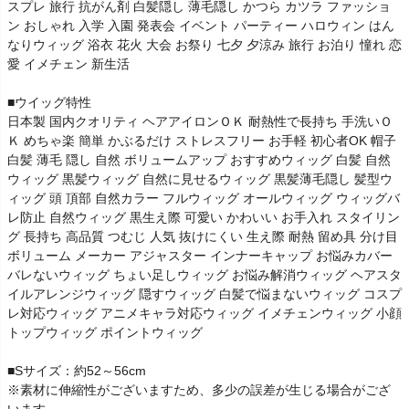
スプレ 旅行 抗がん剤 白髪隠し 薄毛隠し かつら カツラ ファッショ
ン おしゃれ 入学 入園 発表会 イベント パーティー ハロウィン はん
なりウィッグ 浴衣 花火 大会 お祭り 七夕 夕涼み 旅行 お泊り 憧れ 恋
愛 イメチェン 新生活
■ウイッグ特性
日本製 国内クオリティ ヘアアイロンＯＫ 耐熱性で長持ち 手洗いＯ
Ｋ めちゃ楽 簡単 かぶるだけ ストレスフリー お手軽 初心者OK 帽子
白髪 薄毛 隠し 自然 ボリュームアップ おすすめウィッグ 白髪 自然
ウィッグ 黒髪ウィッグ 自然に見せるウィッグ 黒髪薄毛隠し 髪型ウ
ィッグ 頭 頂部 自然カラー フルウィッグ オールウィッグ ウィッグバ
レ防止 自然ウィッグ 黒生え際 可愛い かわいい お手入れ スタイリン
グ 長持ち 高品質 つむじ 人気 抜けにくい 生え際 耐熱 留め具 分け目
ボリューム メーカー アジャスター インナーキャップ お悩みカバー
バレないウィッグ ちょい足しウィッグ お悩み解消ウィッグ ヘアスタ
イルアレンジウィッグ 隠すウィッグ 白髪で悩まないウィッグ コスプ
レ対応ウィッグ アニメキャラ対応ウィッグ イメチェンウィッグ 小顔
トップウィッグ ポイントウィッグ
■Sサイズ：約52～56cm
※素材に伸縮性がございますため、多少の誤差が生じる場合がござ
います。