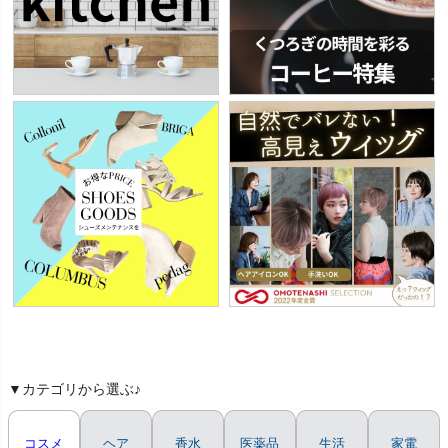
▼カテゴリから選ぶ♪
コスメ
ヘア
香水
医薬品
生活
家電