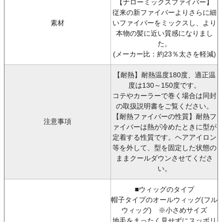
【ナローミックスファイバー】
従来の新ファイバーよりさらに細
素材
いファイバーをミックスし、より
本物の髪に近い質感になりまし
た。
(メーカー比：約23％太さを軽減)
【耐熱】耐熱温度180度、適正温
度は130～150度です。
コテやカーラーで巻く場合は同封
の取扱説明書をご覧ください。
【耐熱ファイバーの性質】耐熱フ
注意事項
ァイバーは熱が冷めたときに型が
定着する性質です。ヘアアイロン
等を外して、型を固定した状態の
ままクールダウンさせてくださ
い。
■ウィッグのタイプ
帽子タイプのオールウィッグ(フル
ウィッグ) ※小さめサイズ
地毛をまったく見せずにスッポリ