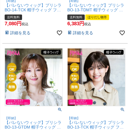
【即納】
【即納】
【バレないウィッグ】プリシラ
【バレないウィッグ】プリシラ
BO-14-TCK 帽子ウィッグ フィ
BO-13-TDMT 帽子ウィッグ フ
ット ラウンドマッシュ #耐熱シ
ィット 外ハネボブ #耐熱ダステ
送料無料
送料無料
ほりだし物市
ョコラブラック Sサイズ(約52
ィミルクティー Sサイズ(約52
7,080
6,383
～56ccm)【ヘアアイロンOK 手
～56ccm)【ヘアアイロンOK 手
税込
税込
洗いOK】【宅配便送料無料】
洗いOK】【宅配便送料無料】
詳細を見る
詳細を見る
(6058159)
(6058158)
【即納】
【即納】
【バレないウィッグ】プリシラ
【バレないウィッグ】プリシラ
BO-13-GTDM 帽子ウィッグ フ
BO-13-TCK 帽子ウィッグ フィ