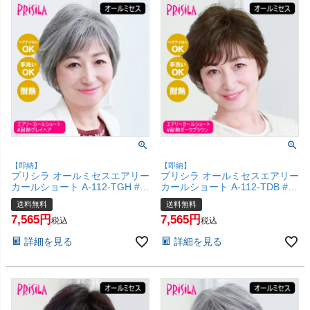
【即納】
【即納】
プリシラ オールミセスエアリー
プリシラ オールミセスエアリー
カールショート A-112-TGH #
カールショート A-112-TDB #耐
耐熱グレイヘア 【医療用 フル
熱ダークブラウン 【医療用 フ
送料無料
送料無料
ウィッグ かつら 和装 シニア 白
ルウィッグ かつら 和装 シニア
7,565
7,565
髪隠し 自然 簡単 お手軽 初心者
白髪隠し 自然 簡単 お手軽 初心
税込
税込
向け 金属不使用 締め付けな
者向け 金属不使用 締め付けな
詳細を見る
詳細を見る
い】【宅配便送料無料】
い】【宅配便送料無料】
(6057700)
(6057698)