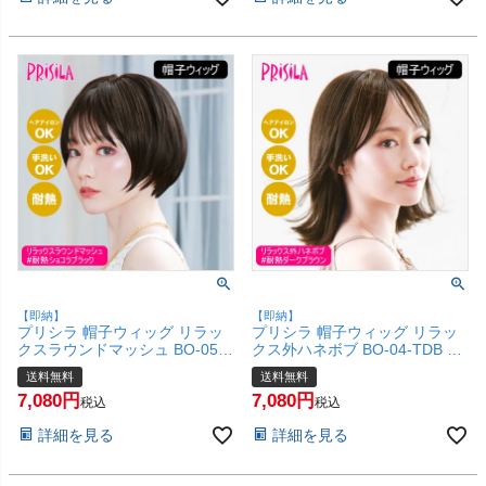
属不使用 締め付けない】【宅配
締め付けない】【宅配便送料無
便送料無料】(6057666)
料】(6057665)
【即納】
【即納】
プリシラ 帽子ウィッグ リラッ
プリシラ 帽子ウィッグ リラッ
クスラウンドマッシュ BO-05-
クス外ハネボブ BO-04-TDB #
TCK #耐熱ショコラブラック M
耐熱ダークブラウン Mサイズ
送料無料
送料無料
サイズ(約54～60cm)【医療用
(約54～60cm)【医療用 フルウ
7,080
7,080
フルウィッグ かつら 和装 かわ
ィッグ ミディアム ボブ かつら
税込
税込
いい 可愛い 小顔 簡単 お手軽
和装 かわいい 可愛い 小顔 簡単
詳細を見る
詳細を見る
初心者向け 女性 ボブ 金属不使
お手軽 初心者向け 女性 金属不
用 締め付けない】【宅配便送料
使用 締め付けない】【宅配便送
無料】(6057664)
料無料】(6057663)