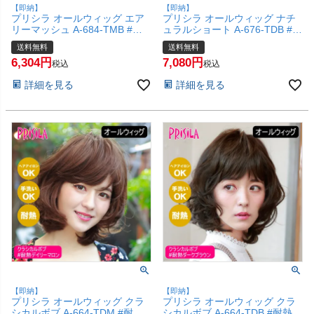
【即納】
【即納】
プリシラ オールウィッグ エア
プリシラ オールウィッグ ナチ
リーマッシュ A-684-TMB #耐
ュラルショート A-676-TDB #耐
熱マロンブラウン 【かつら 和
熱ダークブラウン 【かつら 和
送料無料
送料無料
装 コスプレ 医療用 自然 おしゃ
装 コスプレ 医療用 自然 おしゃ
6,304
7,080
れ かわいい 可愛い 小顔 簡単
れ かわいい 可愛い 小顔 簡単
税込
税込
お手軽 初心者向け 女性 】【宅
お手軽 初心者向け 女性 】【宅
詳細を見る
詳細を見る
配便送料無料】(6057746)
配便送料無料】(6057739)
【即納】
【即納】
プリシラ オールウィッグ クラ
プリシラ オールウィッグ クラ
シカルボブ A-664-TDM #耐熱
シカルボブ A-664-TDB #耐熱ダ