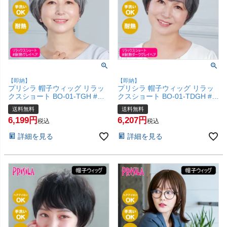
【即納】
【即納】
プリシラ 帽子ウィッグ リラッ
プリシラ 帽子ウィッグ リラッ
クスショート BO-01-TGH #耐
クスショート BO-01-TDGH #耐
熱グレイヘア Mサイズ(約54～
熱ダークグレイヘア Mサイズ
送料無料
送料無料
60cm)【医療用 フルウィッグ
(約54～60cm)【医療用 フルウ
6,199
6,207
かつら 和装 かわいい 可愛い 小
ィッグ かつら 和装 かわいい 可
税込
税込
顔 簡単 お手軽 初心者向け 女性
愛い 小顔 簡単 お手軽 初心者向
詳細を見る
詳細を見る
ボブ 】【宅配便送料無料】
け 女性 ボブ 】【宅配便送料無
(6057658)
料】(6057657)