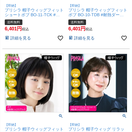
【即納】
【即納】
プリシラ 帽子ウィッグフィット
プリシラ 帽子ウィッグフィット
ショートボブ BO-11-TCK #耐
ボブ BO-10-TDB #耐熱ダーク
熱ショコラブラック Sサイズ(約
ブラウン Sサイズ(約52～
送料無料
送料無料
52～56ccm)【医療用 フルウィ
56ccm)【医療用 フルウィッグ
6,401
6,401
ッグ かつら 和装 コスプレ 自然
かつら 和装 コスプレ 自然 おし
税込
税込
おしゃれ かわいい 可愛い 小顔
ゃれ かわいい 可愛い 小顔 簡単
詳細を見る
詳細を見る
簡単 お手軽 初心者向け ボブ 金
お手軽 初心者向け ボブ 金属不
属不使用 締め付けない】【宅配
使用 締め付けない】【宅配便送
便送料無料】(6057724)
料無料】(6057723)
【即納】
【即納】
プリシラ 帽子ウィッグフィット
プリシラ 帽子ウィッグ リラッ