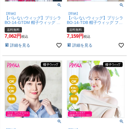
【即納】
【即納】
【バレないウィッグ】プリシラ
【バレないウィッグ】プリシラ
BO-14-GTDM 帽子ウィッグ フ
BO-14-TDB 帽子ウィッグ フィ
ィット ラウンドマッシュ #耐熱
ット ラウンドマッシュ #耐熱ダ
送料無料
送料無料
グラデデイリーマロン Sサイズ
ークブラウン Sサイズ(約52～
7,062
7,159
(約52～56ccm)【ヘアアイロン
56ccm)【ヘアアイロンOK 手洗
税込
税込
OK 手洗いOK】【宅配便送料無
いOK】【宅配便送料無料】
詳細を見る
詳細を見る
料】(6058161)
(6058160)