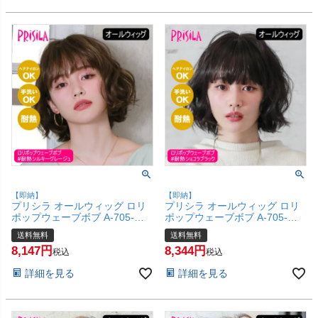
【即納】
【即納】
プリシラ オールウィッグ ロリ
プリシラ オールウィッグ ロリ
ポップウェーブボブ A-705-
ポップウェーブボブ A-705-
TSG #耐熱シルキーグレージュ
TCK #耐熱ショコラブラック
送料無料
送料無料
【かつら 和装 コスプレ 医療用
【かつら 和装 コスプレ 医療用
8,147
8,344
自然 ゆるふわ おしゃれ かわい
自然 ゆるふわ おしゃれ かわい
税込
税込
い 可愛い 小顔 簡単 お手軽 初
い 可愛い 小顔 簡単 お手軽 初
詳細を見る
詳細を見る
心者向け 女性 】【宅配便送料
心者向け 女性 】【宅配便送料
無料】(6057760)
無料】(6057759)