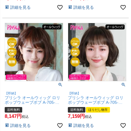
OK 手洗いOK】【宅配便送料無
ンOK 手洗いOK】)【宅配便送
詳細を見る
詳細を見る
料】(6058038)
料無料】(6058037)
【即納】
【即納】
プリシラ オールウィッグ ロリ
プリシラ オールウィッグ ロリ
ポップウェーブボブ A-705-
ポップウェーブボブ A-705-
TMB #耐熱マロンブラウン 【か
TDC #耐熱ダークココア 【かつ
送料無料
送料無料
ほりだし物市
つら 和装 コスプレ 医療用 自然
ら 和装 コスプレ 医療用 自然
8,147
7,159
ゆるふわ おしゃれ かわいい 可
ゆるふわ おしゃれ かわいい 可
税込
税込
愛い 小顔 簡単 お手軽 初心者向
愛い 小顔 簡単 お手軽 初心者向
詳細を見る
詳細を見る
け 女性 】【宅配便送料無料】
け 女性 】【宅配便送料無料】
(6057762)
(6057761)