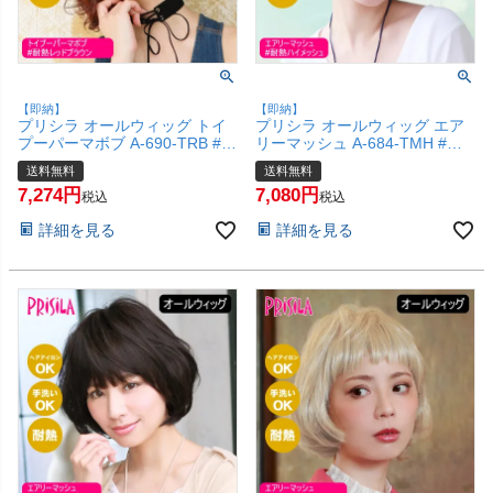
【即納】
【即納】
プリシラ オールウィッグ トイ
プリシラ オールウィッグ エア
プーパーマボブ A-690-TRB #耐
リーマッシュ A-684-TMH #耐
熱レッドブラウン 【かつら 和
熱ハイメッシュ 【かつら 和装
送料無料
送料無料
装 コスプレ 医療用 自然 クセ毛
コスプレ 医療用 自然 おしゃれ
7,274
7,080
風 くるくる 外国人風 おしゃれ
かわいい 可愛い 小顔 簡単 お手
税込
税込
かわいい 可愛い 小顔 簡単 お手
軽 初心者向け 女性 】【宅配便
詳細を見る
詳細を見る
軽 初心者向け 女性 】【宅配便
送料無料】(6057750)
送料無料】(6057752)