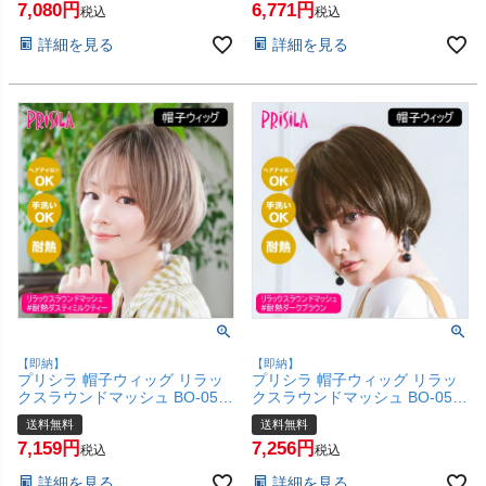
7,080
6,771
ルウィッグ かつら 和装 かわい
フルウィッグ かつら 和装 かわ
税込
税込
い 可愛い 小顔 簡単 お手軽 初
いい 可愛い 小顔 簡単 お手軽
詳細を見る
詳細を見る
心者向け ボブ 金属不使用 締め
初心者向け ボブ 金属不使用 締
付けない】【宅配便送料無料】
め付けない】【宅配便送料無
(6057668)
料】(6057667)
【即納】
【即納】
プリシラ 帽子ウィッグ リラッ
プリシラ 帽子ウィッグ リラッ
クスラウンドマッシュ BO-05-
クスラウンドマッシュ BO-05-
TDMT #耐熱ダスティミルクテ
TDB #耐熱ダークブラウン Mサ
送料無料
送料無料
ィー Mサイズ(約54～60cm)
イズ(約54～60cm)【医療用 フ
7,159
7,256
【医療用 フルウィッグ かつら
ルウィッグ かつら 和装 かわい
税込
税込
和装 かわいい 可愛い 小顔 簡単
い 可愛い 小顔 簡単 お手軽 初
詳細を見る
詳細を見る
お手軽 初心者向け 女性 ボブ 金
心者向け 女性 ボブ 金属不使用