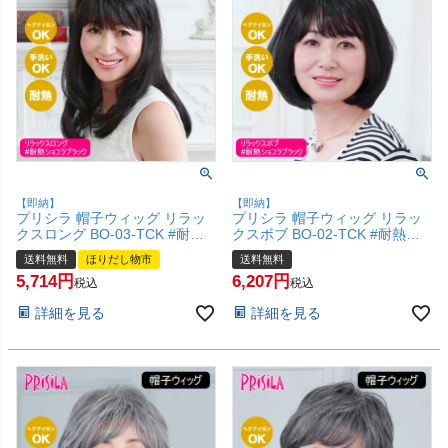
【即納】
【即納】
プリシラ 帽子ウィッグ リラッ
プリシラ 帽子ウィッグ リラッ
クスロング BO-03-TCK #耐熱
クスボブ BO-02-TCK #耐熱シ
ショコラブラック Mサイズ(約
ョコラブラック Mサイズ(約54
送料無料
ほりだし物市
送料無料
54～60cm) 【医療用 フルウィ
～60cm)【医療用 フルウィッグ
5,714
6,207
ッグ かつら 和装 かわいい 可愛
丸みのあるシンプルなボブ かつ
税込
税込
い 小顔 簡単 お手軽 初心者向け
ら 和装 かわいい 可愛い 小顔
詳細を見る
詳細を見る
金属不使用 締め付けない 】
簡単 お手軽 初心者向け 金属不
【宅配便送料無料】(6057720)
使用 締め付けない 】【宅配便
送料無料】(6057659)