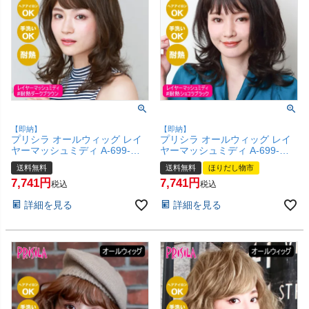
【即納】
【即納】
プリシラ オールウィッグ レイ
プリシラ オールウィッグ レイ
ヤーマッシュミディ A-699-
ヤーマッシュミディ A-699-
TDB #耐熱ダークブラウン 【か
TCK #耐熱ショコラブラック
送料無料
送料無料
ほりだし物市
つら 和装 コスプレ 医療用 自然
【かつら 和装 コスプレ 医療用
7,741
7,741
ごくゆるウェーブ バレない ミ
自然 ごくゆるウェーブ バレな
税込
税込
ディアム おしゃれ かわいい 可
い ミディアム おしゃれ かわい
詳細を見る
詳細を見る
愛い 小顔 簡単 お手軽 初心者向
い 可愛い 小顔 簡単 お手軽 初
け 女性 】【宅配便送料無料】
心者向け 女性 】【宅配便送料
(6057756)
無料】(6057755)