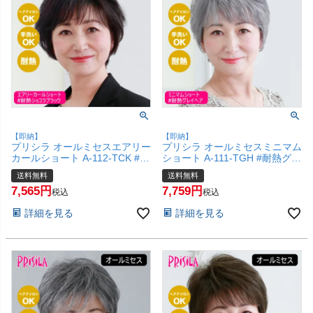
【即納】
【即納】
プリシラ オールミセスエアリー
プリシラ オールミセスミニマム
カールショート A-112-TCK #耐
ショート A-111-TGH #耐熱グ
熱ショコラブラック 【医療用
レイヘア 【医療用 フルウィッ
送料無料
送料無料
フルウィッグ かつら 和装 シニ
グ つむじ 人工スキン かつら 和
7,565
7,759
ア 白髪隠し 自然 簡単 お手軽
装 シニア 白髪隠し 自然 簡単
税込
税込
初心者向け 金属不使用 締め付
お手軽 初心者向け 金属不使用
詳細を見る
詳細を見る
けない】【宅配便送料無料】
締め付けない】【宅配便送料無
(6057697)
料】(6057696)