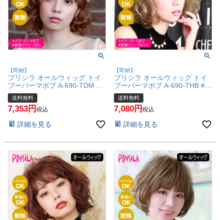
【即納】
【即納】
プリシラ オールウィッグ トイ
プリシラ オールウィッグ トイ
プーパーマボブ A-690-TDM #
プーパーマボブ A-690-THB #耐
耐熱デイリーマロン 【かつら
熱ハニーブロンズ 【かつら 和
送料無料
送料無料
和装 コスプレ 医療用 自然 クセ
装 コスプレ 医療用 自然 クセ毛
7,353
7,080
毛風 くるくる 外国人風 おしゃ
風 くるくる 外国人風 おしゃれ
税込
税込
れ かわいい 可愛い 小顔 簡単
かわいい 可愛い 小顔 簡単 お手
詳細を見る
詳細を見る
お手軽 初心者向け 女性 】【宅
軽 初心者向け 女性 】【宅配便
配便送料無料】(6057754)
送料無料】(6057753)