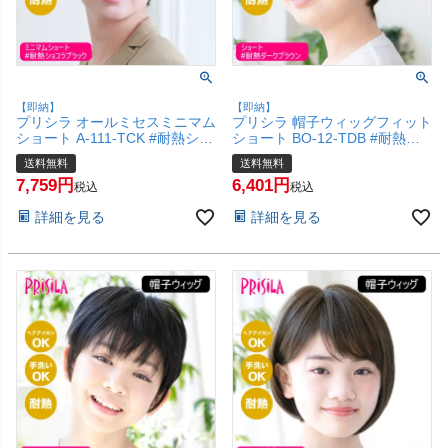
【即納】
【即納】
プリシラ オールミセスミニマム
プリシラ 帽子ウィッグフィット
ショート A-111-TCK #耐熱ショ
ショート BO-12-TDB #耐熱ダ
コラブラック 【医療用 フルウ
ークブラウン Sサイズ(約52～
送料無料
送料無料
ィッグ つむじ 人工スキン かつ
56ccm)【医療用 フルウィッグ
7,759
6,401
ら 和装 シニア 白髪隠し 自然
かつら 和装 コスプレ 自然 おし
税込
税込
簡単 お手軽 初心者向け 金属不
ゃれ かわいい 可愛い 小顔 簡単
詳細を見る
詳細を見る
使用 締め付けない】【宅配便送
お手軽 初心者向け ボブ 金属不
料無料】(6057693)
使用 締め付けない】【宅配便送
料無料】(6057727)