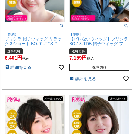
【即納】
【即納】
プリシラ 帽子ウィッグ リラッ
【バレないウィッグ】プリシラ
クスショート BO-01-TCK #耐
BO-13-TDB 帽子ウィッグ フィ
熱ショコラブラック Mサイズ
ット 外ハネボブ #耐熱ダークブ
送料無料
送料無料
(約54～60cm) 【医療用 フルウ
ラウン Sサイズ(約52～56ccm)
6,401
7,159
ィッグ かつら 和装 かわいい 可
【ヘアアイロンOK 手洗いOK】
税込
税込
愛い 小顔 簡単 お手軽 初心者向
【宅配便送料無料】(6058156)
詳細を見る
け 女性 ボブ 】【宅配便送料無
在庫切れ
料】(6057655)
詳細を見る