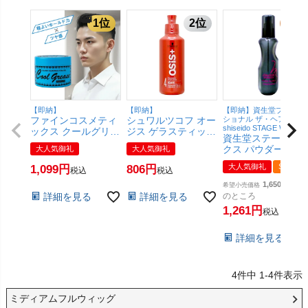
【即納】
【即納】
【即納】資生堂プロフェ
ファインコスメティ
シュワルツコフ オー
ショナル ザ・ヘアケア
shiseido STAGE WORKS
ックス クールグリー
ジス ゲラスティック
資生堂ステージワ
スG 210g【ワック
146g セット力 メタ
クス パウダーシェ
大人気御礼
大人気御礼
ス/スタイリング剤/
ルジェル
ク 150ml【SBT】
阪本高生堂】
【Schwarzkopf】
大人気御礼
SALE
1,099
806
税込
税込
(6017286)
【SBT】 (6012934)
【SBT】 (6059655)
1,650
希望小売価格
詳細を見る
詳細を見る
のところ
1,261
税込
詳細を見る
4
件中
1
-
4
件表示
ミディアムフルウィッグ