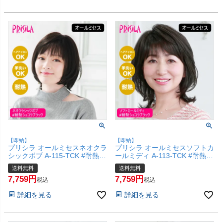
【即納】
【即納】
プリシラ オールミセスネオクラ
プリシラ オールミセスソフトカ
シックボブ A-115-TCK #耐熱シ
ールミディ A-113-TCK #耐熱シ
ョコラブラック 【医療用 フル
ョコラブラック 【医療用 フル
送料無料
送料無料
ウィッグ かつら 和装 シニア 白
ウィッグ かつら 和装 シニア 白
7,759
7,759
髪隠し 自然 簡単 お手軽 初心者
髪隠し 自然 簡単 お手軽 初心者
税込
税込
向け 金属不使用 締め付けな
向け 金属不使用 締め付けな
詳細を見る
詳細を見る
い】【宅配便送料無料】
い】【宅配便送料無料】
(6057703)
(6057701)