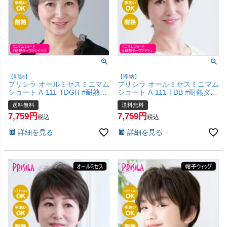
【即納】
【即納】
プリシラ オールミセスミニマム
プリシラ オールミセスミニマム
ショート A-111-TDGH #耐熱ダ
ショート A-111-TDB #耐熱ダー
ークグレイヘア 【医療用 フル
クブラウン 【医療用 フルウィ
送料無料
送料無料
ウィッグ つむじ 人工スキン か
ッグ つむじ 人工スキン かつら
7,759
7,759
つら 和装 シニア 白髪隠し 自然
和装 シニア 白髪隠し 自然 簡単
税込
税込
簡単 お手軽 初心者向け 金属不
お手軽 初心者向け 金属不使用
詳細を見る
詳細を見る
使用 締め付けない】【宅配便送
締め付けない】【宅配便送料無
料無料】(6057695)
料】(6057694)