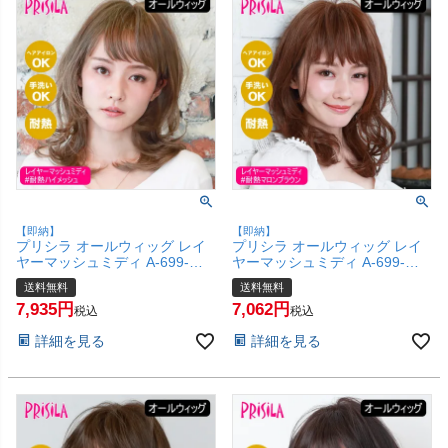
【即納】
【即納】
プリシラ オールウィッグ レイ
プリシラ オールウィッグ レイ
ヤーマッシュミディ A-699-
ヤーマッシュミディ A-699-
TMH #耐熱ハイメッシュ 【か
TMB #耐熱マロンブラウン 【か
送料無料
送料無料
つら 和装 コスプレ 医療用 自然
つら 和装 コスプレ 医療用 自然
7,935
7,062
ごくゆるウェーブ バレない ミ
ごくゆるウェーブ バレない ミ
税込
税込
ディアム おしゃれ かわいい 可
ディアム おしゃれ かわいい 可
詳細を見る
詳細を見る
愛い 小顔 簡単 お手軽 初心者向
愛い 小顔 簡単 お手軽 初心者向
け 女性 】【宅配便送料無料】
け 女性 】【宅配便送料無料】
(6057758)
(6057757)