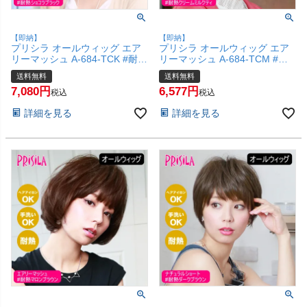
【即納】
【即納】
プリシラ オールウィッグ エア
プリシラ オールウィッグ エア
リーマッシュ A-684-TCK #耐熱
リーマッシュ A-684-TCM #耐
ショコラブラック 【かつら 和
熱クリームミルクティ 【かつら
送料無料
送料無料
装 コスプレ 医療用 自然 おしゃ
和装 コスプレ 医療用 自然 おし
7,080
6,577
れ かわいい 可愛い 小顔 簡単
ゃれ かわいい 可愛い 小顔 簡単
税込
税込
お手軽 初心者向け 女性 】【宅
お手軽 初心者向け 女性 】【宅
詳細を見る
詳細を見る
配便送料無料】(6057748)
配便送料無料】(6057747)