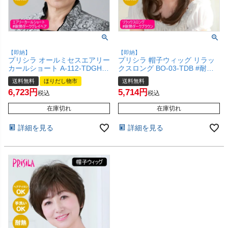
【即納】
【即納】
プリシラ オールミセスエアリー
プリシラ 帽子ウィッグ リラッ
カールショート A-112-TDGH #
クスロング BO-03-TDB #耐熱
耐熱ダークグレイヘア 【医療用
ダークブラウン Mサイズ(約54
送料無料
ほりだし物市
送料無料
フルウィッグ かつら 和装 シニ
～60cm)【医療用 フルウィッグ
6,723
5,714
ア 白髪隠し 自然 簡単 お手軽
かつら 和装 かわいい 可愛い 小
税込
税込
初心者向け 金属不使用 締め付
顔 簡単 お手軽 初心者向け金属
けない】【宅配便送料無料】
在庫切れ
不使用 締め付けない 】【宅配
在庫切れ
(6057699)
便送料無料】(6057721)
詳細を見る
詳細を見る