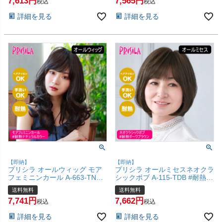
7,613
7,565
ゃれ かわいい 可愛い 小顔 簡単
ゃれ かわいい 可愛い 小顔 簡単
税込
税込
お手軽 初心者向け 女性 】【宅
お手軽 初心者向け 女性 】【宅
詳細を見る
詳細を見る
配便送料無料】(6057731)
配便送料無料】(6057730)
【即納】
【即納】
プリシラ オールウィッグ モア
プリシラ オールミセスネオクラ
フェミニンカール A-663-TNC #
シックボブ A-115-TDB #耐熱ダ
耐熱ナチュラルカラー 【かつら
ークブラウン 【医療用 フルウ
送料無料
送料無料
和装 コスプレ 医療用 自然 おし
ィッグ かつら 和装 シニア 白髪
7,741
7,662
ゃれ かわいい 可愛い 小顔 簡単
隠し 自然 簡単 お手軽 初心者向
税込
税込
お手軽 初心者向け 女性 】【宅
け 金属不使用 締め付けない】
詳細を見る
詳細を見る
配便送料無料】(6057728)
【宅配便送料無料】(6057704)