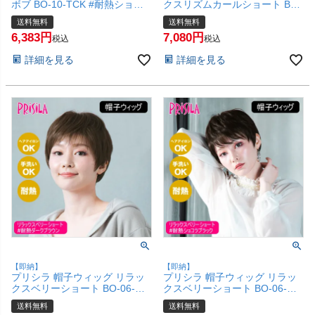
ボブ BO-10-TCK #耐熱ショコ
クスリズムカールショート BO-
ラブラック Sサイズ(約52～
07-TCK #耐熱ショコラブラッ
送料無料
送料無料
56ccm)【医療用 フルウィッグ
ク Mサイズ(約54～60cm)【医
6,383
7,080
かつら 和装 コスプレ 自然 おし
療用 フルウィッグ かつら 和装
税込
税込
ゃれ かわいい 可愛い 小顔 簡単
かわいい 可愛い 小顔 簡単 お手
詳細を見る
詳細を見る
お手軽 初心者向け ボブ 金属不
軽 初心者向け ボブ 金属不使用
使用 締め付けない】【宅配便送
締め付けない】【宅配便送料無
料無料】(6057722)
料】(6057671)
【即納】
【即納】
プリシラ 帽子ウィッグ リラッ
プリシラ 帽子ウィッグ リラッ
クスベリーショート BO-06-
クスベリーショート BO-06-
TDB #耐熱ダークブラウン Mサ
TCK #耐熱ショコラブラック M
送料無料
送料無料
イズ(約54～60cm)【医療用 フ
サイズ(約54～60cm)【医療用