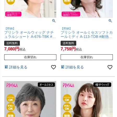
【即納】
【即納】
プリシラ オールウィッグ ナチ
プリシラ オールミセスソフトカ
ュラルショート A-676-TBK #耐
ールミディ A-113-TDB #耐熱ダ
熱ブラック 【かつら 和装 コス
ークブラウン 【医療用 フルウ
送料無料
送料無料
プレ 医療用 自然 おしゃれ かわ
ィッグ かつら 和装 シニア 白髪
7,080
7,759
いい 可愛い 小顔 簡単 お手軽
隠し 自然 簡単 お手軽 初心者向
税込
税込
初心者向け 女性 】【宅配便送
け 金属不使用 締め付けない】
料無料】(6057737)
在庫切れ
【宅配便送料無料】(6057702)
在庫切れ
詳細を見る
詳細を見る