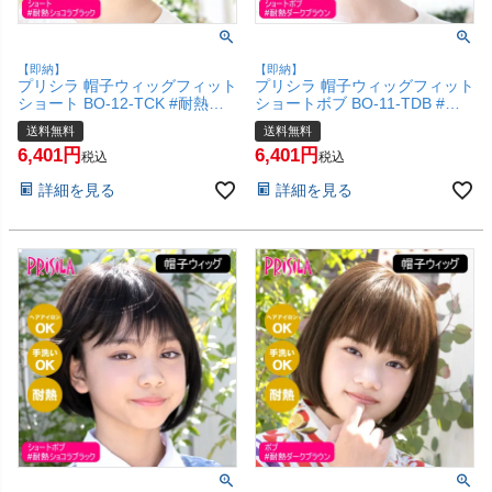
【即納】
【即納】
プリシラ 帽子ウィッグフィット
プリシラ 帽子ウィッグフィット
ショート BO-12-TCK #耐熱シ
ショートボブ BO-11-TDB #耐
ョコラブラック Sサイズ(約52
熱ダークブラウン Sサイズ(約
送料無料
送料無料
～56ccm)【医療用 フルウィッ
52～56ccm)【医療用 フルウィ
6,401
6,401
グ かつら 和装 コスプレ 自然
ッグ かつら 和装 コスプレ 自然
税込
税込
おしゃれ かわいい 可愛い 小顔
おしゃれ かわいい 可愛い 小顔
詳細を見る
詳細を見る
簡単 お手軽 初心者向け ボブ 金
簡単 お手軽 初心者向け ボブ 金
属不使用 締め付けない】【宅配
属不使用 締め付けない】【宅配
便送料無料】(6057726)
便送料無料】(6057725)