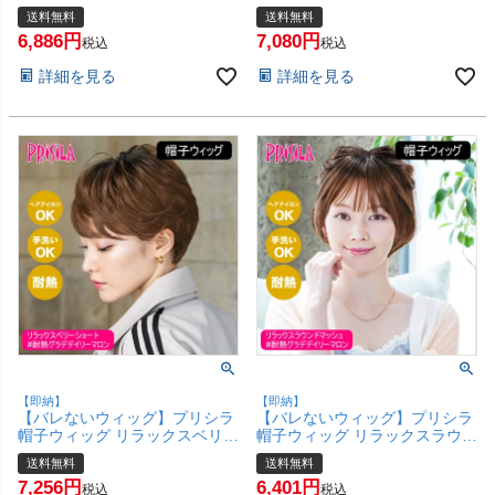
ィット 外ハネボブ #耐熱グラデ
ット 外ハネボブ #耐熱ショコラ
送料無料
送料無料
デイリーマロン Sサイズ(約52
ブラック Sサイズ(約52～
6,886
7,080
～56ccm)【ヘアアイロンOK 手
56ccm)【ヘアアイロンOK 手洗
税込
税込
洗いOK】【宅配便送料無料】
いOK】【宅配便送料無料】
詳細を見る
詳細を見る
(6058157)
(6058155)
【即納】
【即納】
【バレないウィッグ】プリシラ
【バレないウィッグ】プリシラ
帽子ウィッグ リラックスベリー
帽子ウィッグ リラックスラウン
ショート BO-06-GTDM #耐熱
ドマッシュ BO-05-GTDM #耐
送料無料
送料無料
グラデデイリーマロン Mサイズ
熱グラデデイリーマロン Mサイ
7,256
6,401
(約54～60cm)【ヘアアイロン
ズ(約54～60cm)【ヘアアイロ
税込
税込