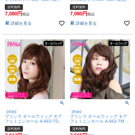
デイリーマロン 【かつら 内巻
ークブラウン 【かつら 内巻き
送料無料
送料無料
きボブ レトロ 和装 コスプレ 医
ボブ レトロ 和装 コスプレ 医療
7,080
7,080
療用 自然 おしゃれ かわいい 可
用 自然 おしゃれ かわいい 可愛
税込
税込
愛い 小顔 簡単 お手軽 初心者向
い 小顔 簡単 お手軽 初心者向け
詳細を見る
詳細を見る
け 女性 】【宅配便送料無料】
女性 】【宅配便送料無料】
(6057735)
(6057734)
【即納】
【即納】
プリシラ オールウィッグ モア
プリシラ オールウィッグ モア
フェミニンカール A-663-TDM
フェミニンカール A-663-TMB
#耐熱デイリーマロン 【かつら
#耐熱マロンブラウン 【かつら
送料無料
送料無料
和装 コスプレ 医療用 自然 おし
和装 コスプレ 医療用 自然 おし