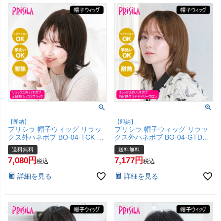
【即納】
【即納】
プリシラ 帽子ウィッグ リラッ
プリシラ 帽子ウィッグ リラッ
クス外ハネボブ BO-04-TCK #
クス外ハネボブ BO-04-GTDM
耐熱ショコラブラック Mサイズ
#耐熱グラデデイリーマロン M
送料無料
送料無料
(約54～60cm)【医療用 フルウ
サイズ(約54～60cm)【医療用
7,080
7,177
ィッグ ミディアム ボブ かつら
フルウィッグ ミディアム ボブ
税込
税込
和装 かわいい 可愛い 小顔 簡単
かつら 和装 かわいい 可愛い 小
詳細を見る
詳細を見る
お手軽 初心者向け 女性 金属不
顔 簡単 お手軽 初心者向け 女性
使用 締め付けない】【宅配便送
金属不使用 締め付けない】【宅
料無料】(6057662)
配便送料無料】(6057661)