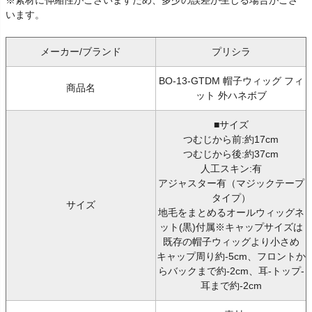
います。
メーカー/ブランド
プリシラ
BO-13-GTDM 帽子ウィッグ フィ
商品名
ット 外ハネボブ
■サイズ
つむじから前:約17cm
つむじから後:約37cm
人工スキン:有
アジャスター有（マジックテープ
タイプ）
サイズ
地毛をまとめるオールウィッグネ
ット(黒)付属※キャップサイズは
既存の帽子ウィッグより小さめ
キャップ周り約-5cm、フロントか
らバックまで約-2cm、耳-トップ-
耳まで約-2cm