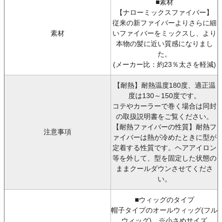
■素材
【ナローミックスファイバー】
従来の新ファイバーよりさらに細
素材
いファイバーをミックスし、より
本物の髪に近い質感になりまし
た。
(メーカー比：約23％太さを軽減)
【耐熱】耐熱温度180度、適正温
度は130～150度です。
コテやカーラーで巻く場合は同封
の取扱説明書をご覧ください。
【耐熱ファイバーの性質】耐熱フ
注意事項
ァイバーは熱が冷めたときに型が
定着する性質です。ヘアアイロン
等を外して、型を固定した状態の
ままクールダウンさせてくださ
い。
■ウィッグのタイプ
帽子タイプのオールウィッグ(フル
ウィッグ) ※小さめサイズ