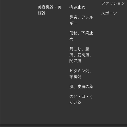
ファッション
美容機器・美
痛み止め
顔器
スポーツ
鼻炎、アレル
ギー
便秘、下痢止
め
肩こり、腰
痛、筋肉痛、
関節痛
ビタミン剤、
栄養剤
肌、皮膚の薬
のど・口・う
がい薬