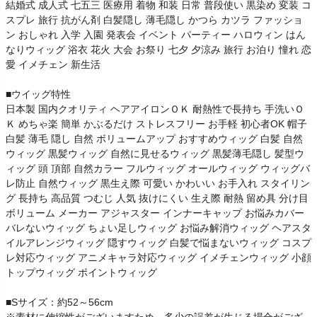
結婚式 成人式 七五三 医療用 着物 和装 日常 普段使い 黒染め 変装 コ
スプレ 旅行 抗がん剤 白髪隠し 薄毛隠し かつら カツラ ファッショ
ン おしゃれ 入学 入園 発表会 イベント パーティー ハロウィン はん
なりウィッグ 浴衣 花火 大会 お祭り 七夕 夕涼み 旅行 お泊り 憧れ 恋
愛 イメチェン 新生活
■ウイッグ特性
日本製 国内クオリティ ヘアアイロンＯＫ 耐熱性で長持ち 手洗いＯ
Ｋ めちゃ楽 簡単 かぶるだけ ストレスフリー お手軽 初心者OK 帽子
白髪 薄毛 隠し 自然 ボリュームアップ おすすめウィッグ 白髪 自然
ウィッグ 黒髪ウィッグ 自然に見せるウィッグ 黒髪薄毛隠し 髪型ウ
ィッグ 頭 頂部 自然カラー フルウィッグ オールウィッグ ウィッグバ
レ防止 自然ウィッグ 黒生え際 可愛い かわいい お手入れ スタイリン
グ 長持ち 高品質 つむじ 人気 抜けにくい 生え際 耐熱 留め具 分け目
ボリューム メーカー アジャスター インナーキャップ お悩みカバー
バレないウィッグ ちょい足しウィッグ お悩み解消ウィッグ ヘアスタ
イルアレンジウィッグ 隠すウィッグ 白髪で悩まないウィッグ コスプ
レ対応ウィッグ アニメキャラ対応ウィッグ イメチェンウィッグ 小顔
トップウィッグ ポイントウィッグ
■Sサイズ：約52～56cm
※素材に伸縮性がございますため、多少の誤差が生じる場合がござ