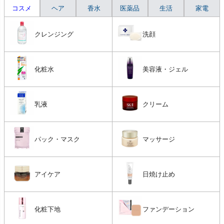
コスメ
ヘア
香水
医薬品
生活
家電
クレンジング
洗顔
化粧水
美容液・ジェル
乳液
クリーム
パック・マスク
マッサージ
アイケア
日焼け止め
化粧下地
ファンデーション