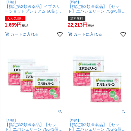
【即納】
【即納】
【指定第2類医薬品】イブスリ
【指定第2類医薬品】【セッ
ーショットプレミアム 60錠(セ
ト】エバシェリーン 75g×5個
ルフメディケーション税制対
【エバース・ジャパン】【便秘
大人気御礼
送料無料
象))【エスエス製薬】【頭痛・
薬/植物性】【宅配便送料無料】
1,669
22,213
痛み止め】【SBT】 (6059290)
(6044421-set3)
税込
税込
カートに入れる
カートに入れる
【即納】
【即納】
【指定第2類医薬品】【セッ
【指定第2類医薬品】【セッ
ト】エバシェリーン 75g×3個
ト】エバシェリーン 75g×2個