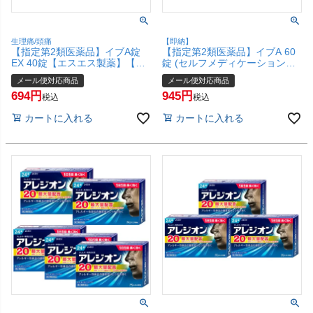
生理痛/頭痛
【即納】
【指定第2類医薬品】イブA錠
【指定第2類医薬品】イブA 60
EX 40錠【エスエス製薬】【メ
錠 (セルフメディケーション対
ール便対応商品】【SBT】
象商品)【エスエス製薬】【メ
メール便対応商品
メール便対応商品
ール便対応商品】【SBT】
694
945
税込
税込
カートに入れる
カートに入れる