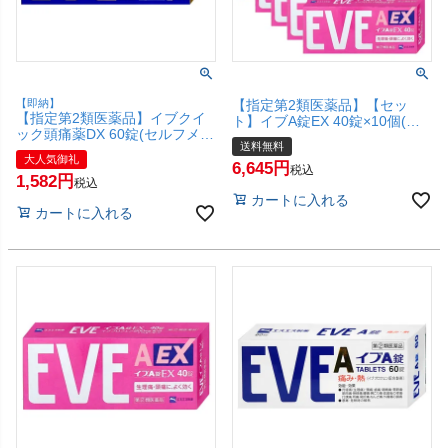
【即納】
【指定第2類医薬品】【セッ
【指定第2類医薬品】イブクイ
ト】イブA錠EX 40錠×10個(セ
ック頭痛薬DX 60錠(セルフメデ
ルフメディケーション税制対
送料無料
ィケーション税制対象)【頭
象)【生理痛/頭痛】【エスエス
大人気御礼
痛・痛み止め】【エスエス製
6,645
製薬】【宅配便送料無料】
税込
1,582
薬】(6045705)【SBT】
税込
カートに入れる
カートに入れる