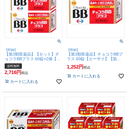
【即納】
【即納】
【第3類医薬品】【セット】チ
【第3類医薬品】チョコラBBプ
ョコラBBプラス 60錠×2個【エ
ラス 60錠【エーザイ】【肌ト
ーザイ】【肌トラブル】【宅配
ラブル】(6048095)【SBT】
送料無料
1,252
税込
便送料無料】 (6048095-set1)
2,716
税込
カートに入れる
カートに入れる