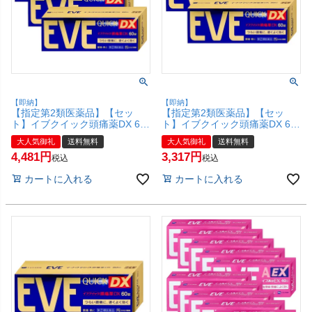
【即納】
【即納】
【指定第2類医薬品】【セッ
【指定第2類医薬品】【セッ
ト】イブクイック頭痛薬DX 60
ト】イブクイック頭痛薬DX 60
錠×3個(セルフメディケーショ
錠×2個(セルフメディケーショ
大人気御礼
送料無料
大人気御礼
送料無料
ン税制対象)【頭痛・痛み止
ン税制対象)【頭痛・痛み止
4,481
3,317
め】【エスエス製薬】
め】【エスエス製薬】
税込
税込
(6045705-set2)【宅配便送料無
(6045705-set1)【宅配便送料無
カートに入れる
カートに入れる
料】
料】