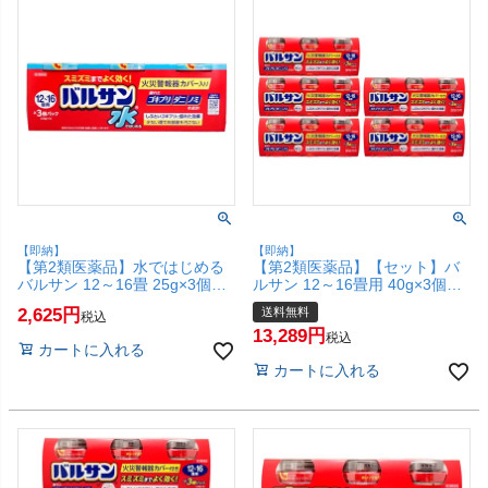
【即納】
【即納】
【第2類医薬品】水ではじめる
【第2類医薬品】【セット】バ
バルサン 12～16畳 25g×3個パ
ルサン 12～16畳用 40g×3個パ
ック【レック】【その他医薬
ック×5【レック株式会社/レッ
2,625
送料無料
税込
品】【SBT】(6056408)
クケミカル】【その他医薬
13,289
品/15個】【宅配便送料無料】
税込
カートに入れる
(6056378-set3)
カートに入れる