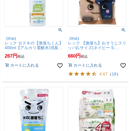
【即納】
【即納】
レック セスキの【激落ちくん】
レック 【激落ち】おそうじスリ
400ml【アルカリ電解水/消臭/
ッパ(Lサイズ)ネイビー S-
激落ちくん/LEC】【SBT】
815【マイクロファイバー/超極
267
660
税込
税込
(6043315)
細繊維/拭き掃除/掃き掃除/丸洗
い可/激落ちくん/LEC】
カートに入れる
カートに入れる
【SBT】 (6043311)
4.67
（
18
）