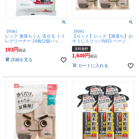
【即納】
【即納】
レック 激落ちくん 流せる トイ
【セット】レック【激落ち】お
レクリーナー 24枚(2個パック)
そうじスリッパNEO ベージュ
S00281【せっけんの香り/トイ
×2個 S-534【マイクロファイバ
193
送料無料
税込
レに流せる/お掃除/拭き掃
ー/超極細繊維/拭き掃除/掃き掃
1,649
除/LEC】【SBT】 (6041986)
除/丸洗い可/激落ちくん/LEC】
税込
詳細を見る
【宅配便送料無料】 (6041984-
カートに入れる
set1)