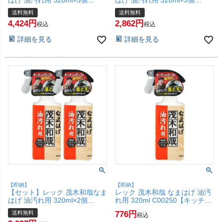
はげ 油汚れ用 320ml×5個
はげ 油汚れ用 320ml×3個
C00250【キッチン/換気扇/コン
C00250【キッチン/換気扇/コン
送料無料
送料無料
ロ/レンジ/オーブン/油汚れ/スプ
ロ/レンジ/オーブン/油汚れ/スプ
4,424
2,862
レータイプ/LEC】【宅配便送料
レータイプ/LEC】【宅配便送料
税込
税込
無料】 (6041977-set3)
無料】 (6041977-set2)
詳細を見る
詳細を見る
【即納】
【即納】
【セット】レック 茂木和哉なま
レック 茂木和哉 なまはげ 油汚
はげ 油汚れ用 320ml×2個
れ用 320ml C00250【キッチン/
C00250【キッチン/換気扇/コン
換気扇/コンロ/レンジ/オーブン/
送料無料
776
税込
ロ/レンジ/オーブン/油汚れ/スプ
油汚れ/スプレータイプ/LEC】