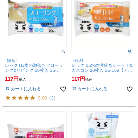
【即納】
【即納】
レック Ba水の激落ちフローリ
レック Ba水の激落ちシートIH&
ング&リビング 20枚入 SS-
ガスコン 20枚入 SS-169【アル
170【アルカリ電解水/LEC】
カリ電解水/LEC】【SBT】
117
117
税込
税込
【SBT】 (6043457)
(6043456)
カートに入れる
カートに入れる
5.00
（
3
）