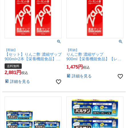
【即納】
【即納】
【セット】りんご酢 濃縮ザップ
りんご酢 濃縮ザップ
900ml×2本【栄養機能食品】
900ml【栄養機能食品】【レッ
【レック】クエン酸 アミノ酸
ク】クエン酸 アミノ酸 バーモ
送料無料
1,475
税込
バーモント酢 健康飲料【宅配便
ント酢 健康飲料【SBT】
2,881
送料無料】 (6057901-set1)
(6057901)
税込
詳細を見る
詳細を見る