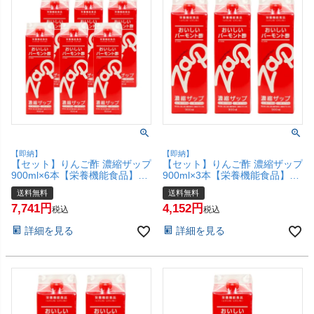
【即納】
【即納】
【セット】りんご酢 濃縮ザップ
【セット】りんご酢 濃縮ザップ
900ml×6本【栄養機能食品】
900ml×3本【栄養機能食品】
【レック】クエン酸 アミノ酸
【レック】クエン酸 アミノ酸
送料無料
送料無料
バーモント酢 健康飲料【宅配便
バーモント酢 健康飲料【宅配便
7,741
4,152
送料無料】 (6057901-set3)
送料無料】 (6057901-set2)
税込
税込
詳細を見る
詳細を見る