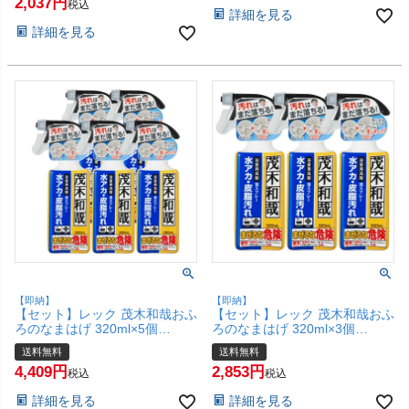
2,037
レータイプ/LEC】【宅配便送料
【SBT】 (6041977)
税込
詳細を見る
無料】 (6041977-set1)
詳細を見る
【即納】
【即納】
【セット】レック 茂木和哉おふ
【セット】レック 茂木和哉おふ
ろのなまはげ 320ml×5個
ろのなまはげ 320ml×3個
C00251【宅配便送料無料】
C00251【宅配便送料無料】
送料無料
送料無料
(6041976-set3)
(6041976-set2)
4,409
2,853
税込
税込
詳細を見る
詳細を見る