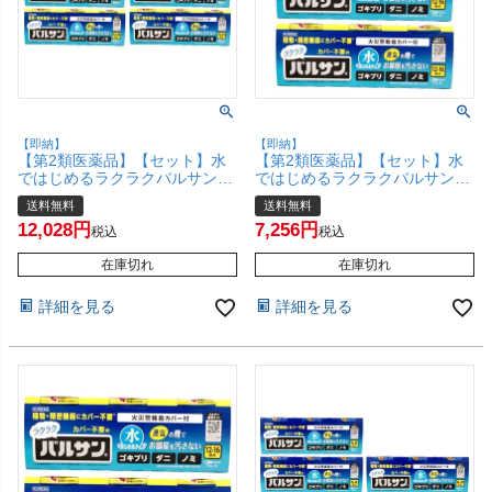
【即納】
【即納】
【第2類医薬品】【セット】水
【第2類医薬品】【セット】水
ではじめるラクラクバルサン
ではじめるラクラクバルサン
12～16畳用 12g×3個パック
12～16畳用 12g×3個パック
送料無料
送料無料
×5【レック株式会社/レックケ
×3【レック株式会社/レックケ
12,028
7,256
ミカル】【その他医薬品/15
ミカル】【その他医薬品/9個】
税込
税込
個】【宅配便送料無料】
【宅配便送料無料】 (6056380-
(6056380-set3)
在庫切れ
set2)
在庫切れ
詳細を見る
詳細を見る