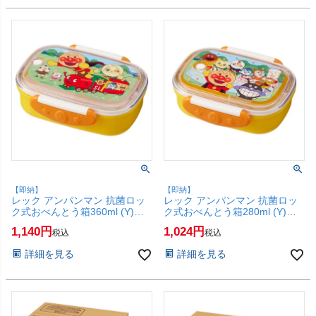
【即納】
【即納】
レック アンパンマン 抗菌ロッ
レック アンパンマン 抗菌ロッ
ク式おべんとう箱360ml (Y)
ク式おべんとう箱280ml (Y)
A00243【LEC お弁当箱 ランチ
A00241【LEC お弁当箱 ランチ
1,140
1,024
税込
税込
ボックス 子供用 こども用 電子
ボックス 子供用 こども用 電子
レンジOK 食洗機OK イエロー
レンジOK 食洗機OK イエロー
詳細を見る
詳細を見る
黄色】【SBT】(6056449)
黄色】【SBT】(6056447)