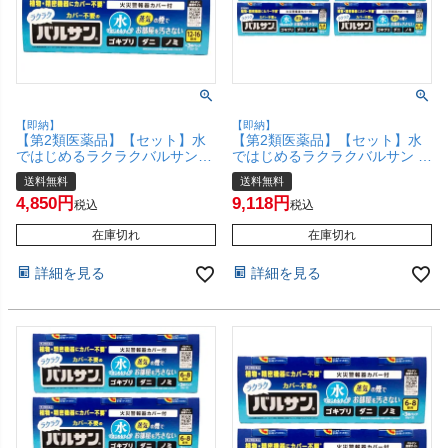
【即納】
【即納】
【第2類医薬品】【セット】水
【第2類医薬品】【セット】水
ではじめるラクラクバルサン
ではじめるラクラクバルサン 6
12～16畳用 12g×3個パック
～8畳用 6g×3個パック×5【レッ
送料無料
送料無料
×2【レック株式会社/レックケ
ク株式会社/レックケミカル】
4,850
9,118
ミカル】【その他医薬品/6個】
【その他医薬品/15個】【宅配
税込
税込
【宅配便送料無料】 (6056380-
便送料無料】 (6056379-set3)
set1)
在庫切れ
在庫切れ
詳細を見る
詳細を見る