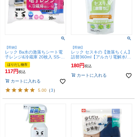
【即納】
【即納】
レック Ba水の激落ちシート電
レック セスキの【激落ちくん】
子レンジ&冷蔵庫 20枚入 SS-
詰替360ml【アルカリ電解水/消
168【アルカリ電解水/LEC】
臭/激落ちくん/LEC】【SBT】
ほりだし物市
180
税込
【SBT】 (6043455)
(6043316)
117
税込
カートに入れる
カートに入れる
5.00
（
3
）