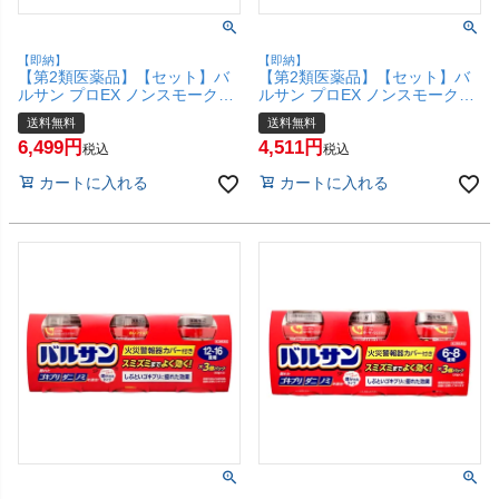
【即納】
【即納】
【第2類医薬品】【セット】バ
【第2類医薬品】【セット】バ
ルサン プロEX ノンスモーク霧
ルサン プロEX ノンスモーク霧
タイプ 12-20畳用 93g×2個パッ
タイプ 12-20畳用 93g×2個パッ
送料無料
送料無料
ク×3【レック株式会社/レック
ク×2【レック株式会社/レック
6,499
4,511
ケミカル】【その他医薬品/6
ケミカル】【その他医薬品/4
税込
税込
個】【宅配便送料無料】
個】【宅配便送料無料】
カートに入れる
カートに入れる
(6043683-set2)
(6043683-set1)