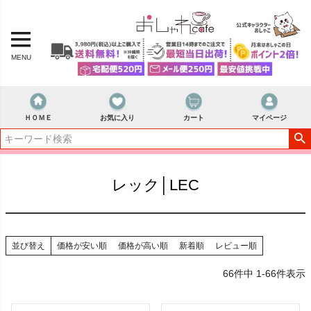
MENU
ＨＯＭＥ
お気に入り
カート
マイページ
レック│LEC
並び替え
価格が安い順
価格が高い順
新着順
レビュー順
66
件中
1
-
66
件表示