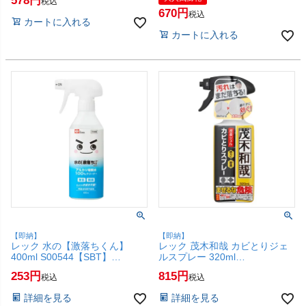
578
税込
き/雑巾/お掃除/激落ちく
万能クロス/お掃除/激落ちく
670
ん/LEC】【SBT】 (6041982)
ん/LEC】【SBT】 (6041981)
税込
カートに入れる
カートに入れる
【即納】
【即納】
レック 水の【激落ちくん】
レック 茂木和哉 カビとりジェ
400ml S00544【SBT】
ルスプレー 320ml
(6041991)
C00404【SBT】 (6041978)
253
815
税込
税込
詳細を見る
詳細を見る