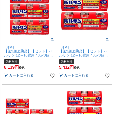
【即納】
【即納】
【第2類医薬品】【セット】バ
【第2類医薬品】【セット】バ
ルサン 12～16畳用 40g×3個パ
ルサン 12～16畳用 40g×3個パ
ック×3【レック株式会社/レッ
ック×2【レック株式会社/レッ
送料無料
送料無料
クケミカル】【その他医薬品/9
クケミカル】【その他医薬品/6
8,139
5,432
個】【宅配便送料無料】
個】【宅配便送料無料】
税込
税込
(6056378-set2)
(6056378-set1)
カートに入れる
カートに入れる