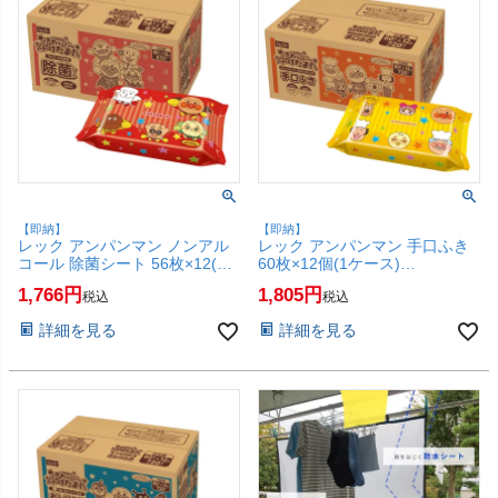
【即納】
【即納】
レック アンパンマン ノンアル
レック アンパンマン 手口ふき
コール 除菌シート 56枚×12(1
60枚×12個(1ケース)
ケース) A00332【ウェットティ
A00329【ウェットティシュ ウ
1,766
1,805
税込
税込
シュ LEC アンパンマン ケース
ェットシート ウェットティッシ
売り 箱 まとめ買い】【SBT】
ュ LEC 手 口 ケース売り 箱】
詳細を見る
詳細を見る
(6045207)
【SBT】 (6045204)