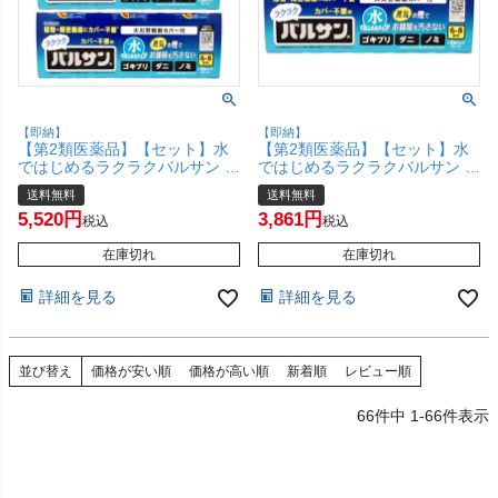
【即納】
【即納】
【第2類医薬品】【セット】水
【第2類医薬品】【セット】水
ではじめるラクラクバルサン 6
ではじめるラクラクバルサン 6
～8畳用 6g×3個パック×3【レッ
～8畳用 6g×3個パック×2【レッ
送料無料
送料無料
ク株式会社/レックケミカル】
ク株式会社/レックケミカル】
5,520
3,861
【その他医薬品/9個】【宅配便
【その他医薬品/6個】【宅配便
税込
税込
送料無料】 (6056379-set2)
送料無料】 (6056379-set1)
在庫切れ
在庫切れ
詳細を見る
詳細を見る
並び替え
価格が安い順
価格が高い順
新着順
レビュー順
66
件中
1
-
66
件表示