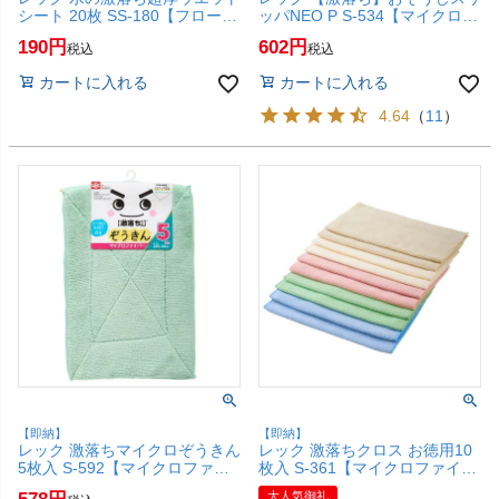
シート 20枚 SS-180【フローリ
ッパNEO P S-534【マイクロフ
ング用ウェットシート/アルカリ
ァイバー/超極細繊維/拭き掃除/
190
602
税込
税込
電解水/お掃除/激落ちく
掃き掃除/丸洗い可/激落ちく
ん/LEC】【SBT】 (6041987)
ん/LEC】【SBT】 (6041983)
カートに入れる
カートに入れる
4.64
（
11
）
【即納】
【即納】
レック 激落ちマイクロぞうきん
レック 激落ちクロス お徳用10
5枚入 S-592【マイクロファイ
枚入 S-361【マイクロファイバ
バー/超極細繊維/カラ拭き/水拭
ー/超極細繊維/カラ拭き/水拭き/
大人気御礼