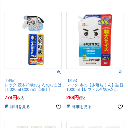
【即納】
【即納】
レック 茂木和哉おふろのなまは
レック 水の【激落ちくん】詰替
げ 320ml C00251【SBT】
1000ml【レフィル/詰め替え】
(6041976)
S00557【アルカリ電解水
774
288
税込
税込
100%/お掃除/クリーナ
ー/LEC】【SBT】(6041993)
詳細を見る
詳細を見る