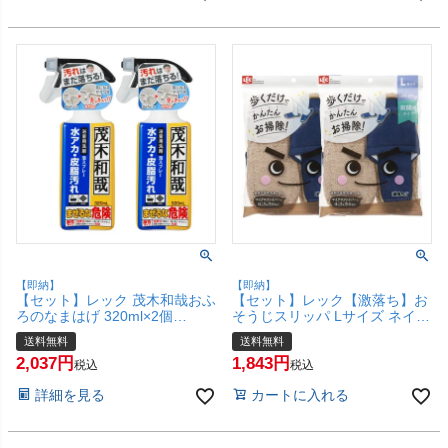
【即納】
【即納】
【セット】レック 茂木和哉おふ
【セット】レック【激落ち】お
ろのなまはげ 320ml×2個
そうじスリッパ Lサイズ ネイビ
C00251【宅配便送料無料】
ー×2個 S-815【マイクロファイ
送料無料
送料無料
(6041976-set1)
バー/超極細繊維/拭き掃除/掃き
2,037
1,843
掃除/丸洗い可/激落ちく
税込
税込
ん/LEC】【宅配便送料無料】
詳細を見る
カートに入れる
(6043311-set1)