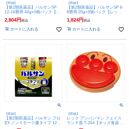
【即納】
【即納】
【第2類医薬品】バルサンSP
【第2類医薬品】バルサンSP 6-
12-16畳用 40g×3個パック【レ
8畳用 20g×3個パック【レッ
ック】【その他医薬品】
ク】【その他医薬品】【SBT】
2,804
1,824
税込
税込
【SBT】(6056378)
(6056377)
カートに入れる
カートに入れる
【即納】
【即納】
【第2類医薬品】バルサン プロ
レック アンパンマン フェイス
EX ノンスモーク霧タイプ 12-
ランチ皿 T-264【キッズ食器 プ
20畳用2個パック【レック株式
レート ランチプレート お子様