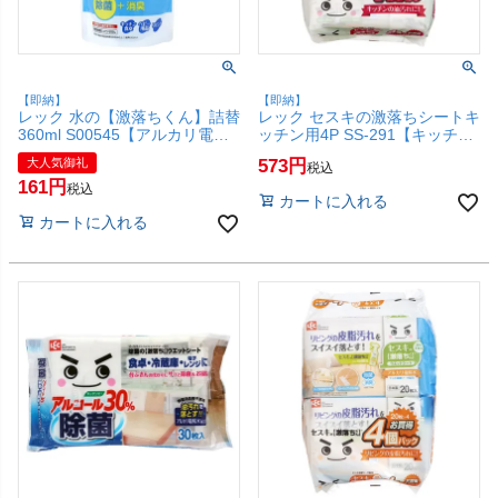
【即納】
【即納】
レック 水の【激落ちくん】詰替
レック セスキの激落ちシートキ
360ml S00545【アルカリ電解
ッチン用4P SS-291【キッチン
水100%/お掃除/クリーナ
用ウェットシート/油汚れ/アル
大人気御礼
573
税込
ー/LEC】【SBT】 (6041992)
カリ電解水/お掃除/LEC】
161
【SBT】 (6041990)
税込
カートに入れる
カートに入れる