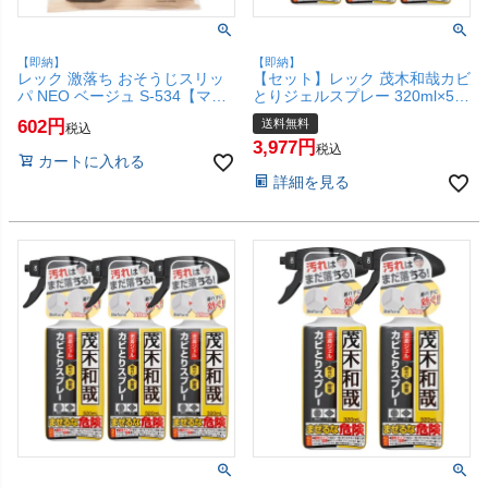
【即納】
【即納】
レック 激落ち おそうじスリッ
【セット】レック 茂木和哉カビ
パ NEO ベージュ S-534【マイ
とりジェルスプレー 320ml×5個
クロファイバー/超極細繊維/拭
C00404【宅配便送料無料】
602
送料無料
税込
き掃除/掃き掃除/丸洗い可/激落
(6041978-set3)
3,977
ちくん/LEC】【SBT】
税込
カートに入れる
(6041984)
詳細を見る