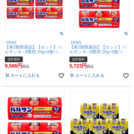
【即納】
【即納】
【第2類医薬品】【セット】バ
【第2類医薬品】【セット】バ
ルサン 6～8畳用 20g×3個パッ
ルサン 6～8畳用 20g×3個パッ
ク×5【レック株式会社/レック
ク×3【レック株式会社/レック
送料無料
送料無料
ケミカル】【その他医薬品/15
ケミカル】【その他医薬品/9
9,506
5,723
個】【宅配便送料無料】
個】【宅配便送料無料】
税込
税込
(6056377-set3)
(6056377-set2)
カートに入れる
カートに入れる