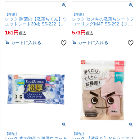
【即納】
【即納】
レック 除菌の【激落ちくん】ウ
レック セスキの激落ちシートフ
エットシート30枚 SS-222【キ
ローリング用4P SS-292【フロ
ッチン用ウェットシート/アルカ
ーリング用ウェットシート/アル
161
573
税込
税込
リ電解水/お掃除/LEC】
カリ電解水/セスキ炭酸ソーダ/
【SBT】 (6041989)
お掃除/激落ちくん/LEC】
カートに入れる
カートに入れる
【SBT】 (6041988)
【即納】
【即納】
レック 水の激落ち超厚ウエット
レック 【激落ち】おそうじスリ