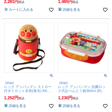
2,261
1,465
税込
税込
会社/レックケミカル】【ゴキブ
ランチ 子供用 LEC】【SBT】
リ/ダニ/ノミ/ハエ/蚊/駆除】
(6043443)
カートに入れる
詳細を見る
【SBT】
【即納】
【即納】
レック アンパンマン ストロー
レック アンパンマン 抗菌ロッ
付ダイカット水筒(保冷) KK-
ク式おべんとう箱360ml (R)
318 400ml 【LEC 遠足 水筒 子
A00244【LEC お弁当箱 ランチ
1,252
1,230
税込
税込
供用 お出かけ ワンタッチボタ
ボックス 子供用 こども用 電子
ン プラスチック製】【SBT】
レンジOK 食洗機OK レッド 赤
詳細を見る
詳細を見る
(6041996)
色】【SBT】(6056450)