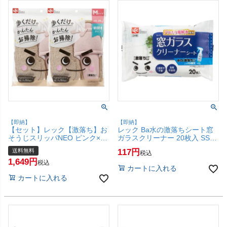
【即納】
【即納】
【セット】レック【激落ち】お
レック Ba水の激落ちシート窓
そうじスリッパNEO ピンク×2
ガラスクリーナー 20枚入 SS-
個 S-534【マイクロファイバー/
171【アルカリ電解水/LEC】
送料無料
117
税込
超極細繊維/拭き掃除/掃き掃除/
【SBT】 (6043458)
1,649
丸洗い可/激落ちくん/LEC】
税込
カートに入れる
【宅配便送料無料】 (6041983-
カートに入れる
set1)