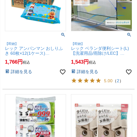
【即納】
【即納】
レック アンパンマン おしりふ
レック ベランダ便利シート(L)
き 60枚×12(1ケース)
【洗濯用品/雨除け/LEC】
A00324【ベビー用品 お尻拭き
【SBT】 (6043317)
1,766
1,543
税込
税込
ケース売り 箱 まとめ買い】
【SBT】 (6045202)
詳細を見る
詳細を見る
5.00
（
2
）