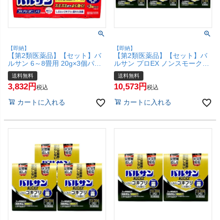
【即納】
【即納】
【第2類医薬品】【セット】バ
【第2類医薬品】【セット】バ
ルサン 6～8畳用 20g×3個パッ
ルサン プロEX ノンスモーク霧
ク×2【レック株式会社/レック
タイプ 12-20畳用 93g×2個パッ
送料無料
送料無料
ケミカル】【その他医薬品/6
ク×5【レック株式会社/レック
3,832
10,573
個】【宅配便送料無料】
ケミカル】【その他医薬品/10
税込
税込
(6056377-set1)
個】【宅配便送料無料】
カートに入れる
カートに入れる
(6043683-set3)